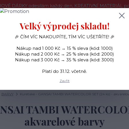
OVÉ DÁRKY odesílám každý den, KREATIVNÍ MATERIÁL pouz
še o nákupu
Kontakty
Doprava a platba
Velký výprodej skladu!
🎉 ČÍM VÍC NAKOUPÍTE, TÍM VÍC UŠETŘÍTE! 🎉
Hledat
Nákup nad 1 000 Kč → 15 % sleva (kód: 1000)
Nákup nad 2 000 Kč → 25 % sleva (kód: 2000)
Nákup nad 3 000 Kč → 35 % sleva (kód: 3000)
SAMOLEPKY
OZDOBY
RAZÍTKA
BARVY
Platí do 31.12. včetně.
Zavřít
BARVY
Kuretake - GANSAI TAMBI WATERCOLOR SET (24 ks) - akvarelov
ANSAI TAMBI WATERCOLOR 
akvarelové barvy