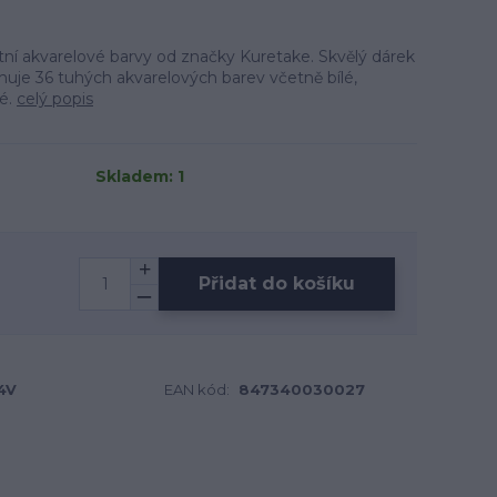
tní akvarelové barvy od značky Kuretake. Skvělý dárek
ahuje 36 tuhých akvarelových barev včetně bílé,
té.
celý popis
Skladem: 1
Přidat do košíku
4V
EAN kód:
847340030027