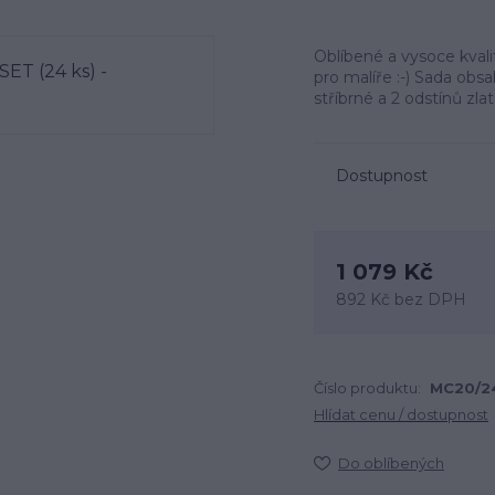
Oblíbené a vysoce kvali
pro malíře :-) Sada obs
stříbrné a 2 odstínů zla
Dostupnost
1 079 Kč
892 Kč
bez DPH
Číslo produktu:
MC20/2
Hlídat cenu / dostupnost
Do oblíbených