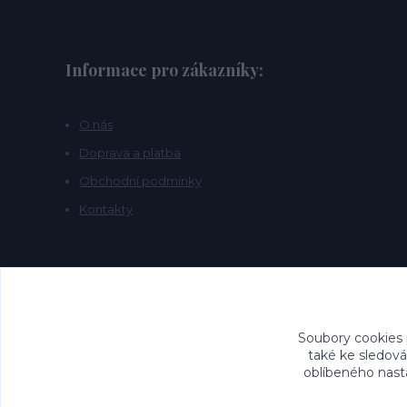
Informace pro zákazníky:
O nás
Doprava a platba
Obchodní podmínky
Kontakty
Soubory cookies
také ke sledová
oblíbeného nasta