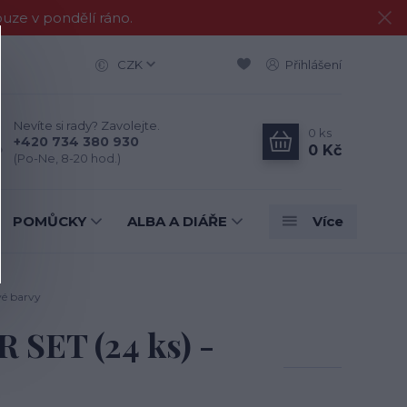
e v pondělí ráno.
CZK
Přihlášení
Nevíte si rady? Zavolejte.
0
ks
+420 734 380 930
0 Kč
(Po-Ne, 8-20 hod.)
POMŮCKY
ALBA A DIÁŘE
Více
é barvy
SET (24 ks) -