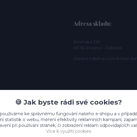
Adresa skladu:
Brněnská 339
671 82 Znojmo - Dobšice
Osobní odběr po předchozí do
🍪 Jak byste rádi své cookies?
 používáme ke správnému fungování našeho e-shopu a v případě
ní statistik o webu, měření efektivity reklamních kampaní, zap
vení při používání stránek, či zobrazení reklam odpovídajících v
Více k využití cookies