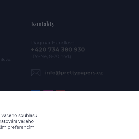
Kontakty
Dagmar Handlová
+420 734 380 930
(Po-Ne, 8-20 hod.)
mluvě.
info@prettypapers.cz
 vašeho souhlasu
amatování vašeho
ašim preferencím.