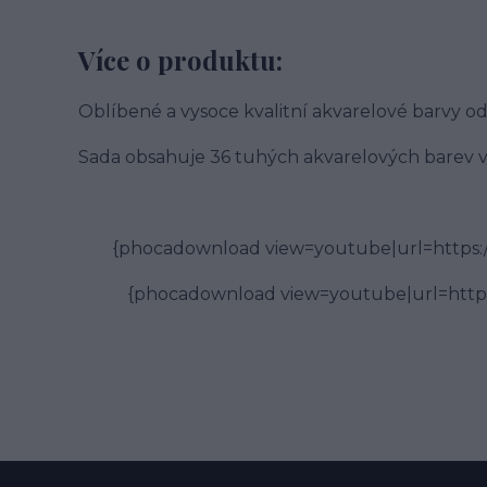
Více o produktu:
Oblíbené a vysoce kvalitní akvarelové barvy od
Sada obsahuje 36 tuhých akvarelových barev vče
{phocadownload view=youtube|url=http
{phocadownload view=youtube|url=htt