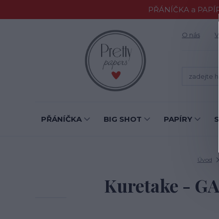
PŘÁNÍČKA a PAPÍR
O nás
V
PŘÁNÍČKA
BIG SHOT
PAPÍRY
Úvod
Kuretake - G