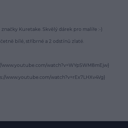
 značky Kuretake. Skvělý dárek pro malíře :-)
tně bílé, stříbrné a 2 odstínů zlaté.
s://www.youtube.com/watch?v=WYpSWM8mEjw}
ps://www.youtube.com/watch?v=rEx7LHXv4Vg}