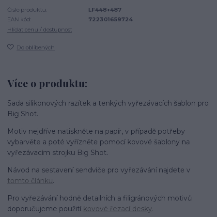
Číslo produktu:
LF448+487
EAN kód:
722301659724
Hlídat cenu / dostupnost
Do oblíbených
Více o produktu:
Sada silikonových razítek a tenkých vyřezávacích šablon pro
Big Shot.
Motiv nejdříve natiskněte na papír, v případě potřeby
vybarvěte a poté vyřízněte pomocí kovové šablony na
vyřezávacím strojku Big Shot.
Návod na sestavení sendviče pro vyřezávání najdete v
tomto článku
.
Pro vyřezávání hodně detailních a filigránových motivů
doporučujeme použití
kovové řezací desky
.