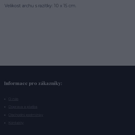
Velikost archu s razítky: 10 x 15 cm.
Informace pro zákazníky:
O nás
Doprava a platba
Obchodní podmínky
Kontakty