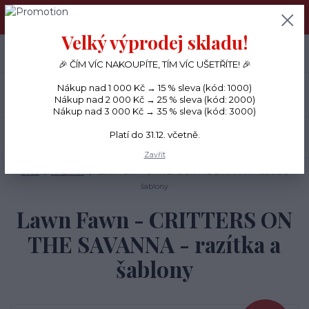
PŘÁNÍČKA a PAPÍROVÉ DÁRKY odesílám každý den, KREATIVNÍ
MATERIÁL pouze v pondělí ráno.
Velký výprodej skladu!
+420 734 380 930
0
ks
CZK
0 Kč
(Po-Ne, 8-20 hod.)
🎉 ČÍM VÍC NAKOUPÍTE, TÍM VÍC UŠETŘÍTE! 🎉
Nákup nad 1 000 Kč → 15 % sleva (kód: 1000)
Menu
Nákup nad 2 000 Kč → 25 % sleva (kód: 2000)
Nákup nad 3 000 Kč → 35 % sleva (kód: 3000)
Platí do 31.12. včetně.
Hledat
Zavřít
Úvod
RAZÍTKA
Lawn Fawn - CRITTERS ON THE SAVANNA - razítka a
šablony
Lawn Fawn - CRITTERS ON
THE SAVANNA - razítka a
šablony