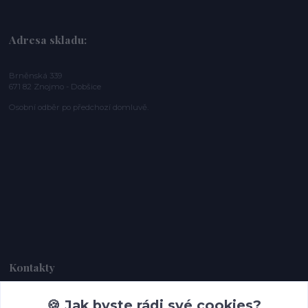
Adresa skladu:
Brněnská 339
671 82 Znojmo - Dobšice
Osobní odběr po předchozí domluvě.
Kontakty
🍪 Jak byste rádi své cookies?
Dagmar Handlová