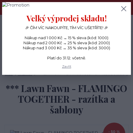
PŘÁNÍČKA a PAPÍROVÉ DÁRKY odesílám každý den, KREATIVNÍ
MATERIÁL pouze v pondělí ráno.
Velký výprodej skladu!
+420 734 380 930
0
ks
CZK
0 Kč
(Po-Ne, 8-20 hod.)
🎉 ČÍM VÍC NAKOUPÍTE, TÍM VÍC UŠETŘÍTE! 🎉
Nákup nad 1 000 Kč → 15 % sleva (kód: 1000)
Menu
Nákup nad 2 000 Kč → 25 % sleva (kód: 2000)
Nákup nad 3 000 Kč → 35 % sleva (kód: 3000)
Platí do 31.12. včetně.
Hledat
Zavřít
Úvod
RAZÍTKA
*** Lawn Fawn - FLAMINGO TOGETHER - razítka a šablony
*** Lawn Fawn - FLAMINGO
TOGETHER - razítka a
šablony
- 50 %