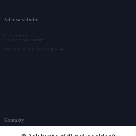
Adresa skladu:
Brněnská 339
671 82 Znojmo - Dobšice
Osobní odběr po předchozí domluvě.
Kontakty
Dagmar Handlová