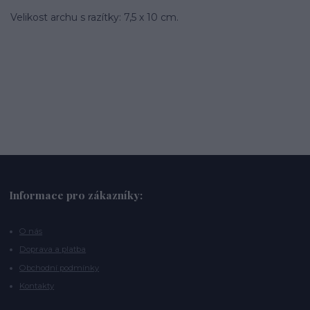
Velikost archu s razítky: 7,5 x 10 cm.
Informace pro zákazníky:
O nás
Doprava a platba
Obchodní podmínky
Kontakty