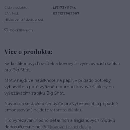
Číslo produktu:
LF1173+1174x
EAN kód:
035127963587
Hlídat cenu / dostupnost
Do oblíbených
Více o produktu:
Sada silikonových razítek a kovových vyřezávacích šablon
pro Big Shot.
Motiv nejdříve natiskněte na papír, v případě potřeby
vybarvěte a poté vyřízněte pomocí kovové šablony na
vyřezávacím strojku Big Shot.
Návod na sestavení sendviče pro vyřezávání (a případně
embossování) najdete v
tomto článku
.
Pro vyřezávání hodně detailních a filigránových motivů
doporučujeme použití
kovové řezací desky
.