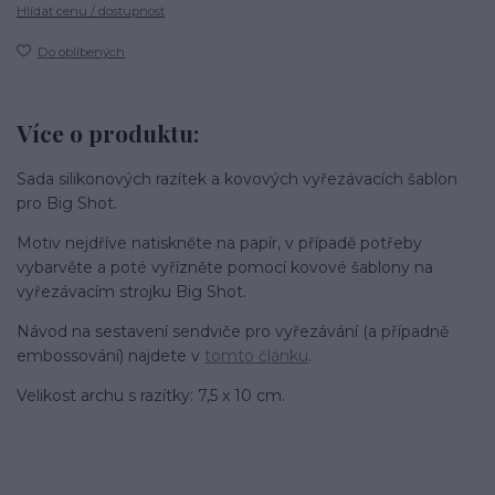
Hlídat cenu / dostupnost
Do oblíbených
Více o produktu:
Sada silikonových razítek a kovových vyřezávacích šablon
pro Big Shot.
Motiv nejdříve natiskněte na papír, v případě potřeby
vybarvěte a poté vyřízněte pomocí kovové šablony na
vyřezávacím strojku Big Shot.
Návod na sestavení sendviče pro vyřezávání (a případně
embossování) najdete v
tomto článku
.
Velikost archu s razítky: 7,5 x 10 cm.