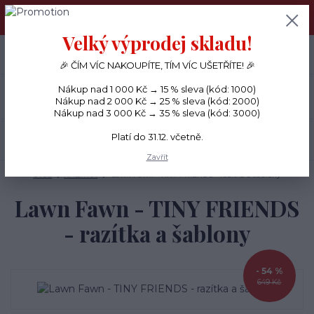
PŘÁNÍČKA a PAPÍROVÉ DÁRKY odesílám každý den, KREATIVNÍ
MATERIÁL pouze v pondělí ráno.
Velký výprodej skladu!
+420 734 380 930
0
ks
CZK
0 Kč
(Po-Ne, 8-20 hod.)
🎉 ČÍM VÍC NAKOUPÍTE, TÍM VÍC UŠETŘÍTE! 🎉
Nákup nad 1 000 Kč → 15 % sleva (kód: 1000)
Menu
Nákup nad 2 000 Kč → 25 % sleva (kód: 2000)
Nákup nad 3 000 Kč → 35 % sleva (kód: 3000)
Platí do 31.12. včetně.
Hledat
Zavřít
Úvod
RAZÍTKA
Lawn Fawn - TINY FRIENDS - razítka a šablony
Lawn Fawn - TINY FRIENDS
- razítka a šablony
- 54 %
649 Kč