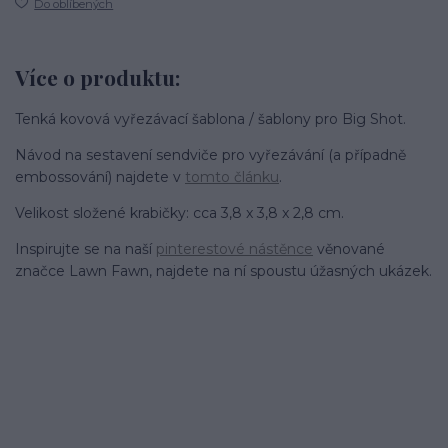
Do oblíbených
Více o produktu:
Tenká kovová vyřezávací šablona / šablony pro Big Shot.
Návod na sestavení sendviče pro vyřezávání (a případně
embossování) najdete v
tomto článku
.
Velikost složené krabičky: cca 3,8 x 3,8 x 2,8 cm.
Inspirujte se na naší
pinterestové nástěnce
věnované
značce Lawn Fawn, najdete na ní spoustu úžasných ukázek.