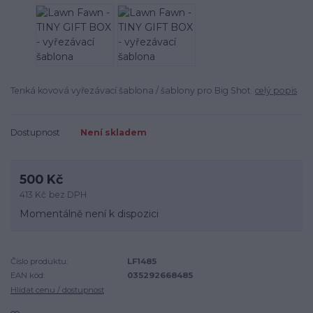
Tenká kovová vyřezávací šablona / šablony pro Big Shot.
celý popis
Dostupnost
Není skladem
500 Kč
413 Kč
bez DPH
Momentálně není k dispozici
Číslo produktu:
LF1485
EAN kód:
035292668485
Hlídat cenu / dostupnost