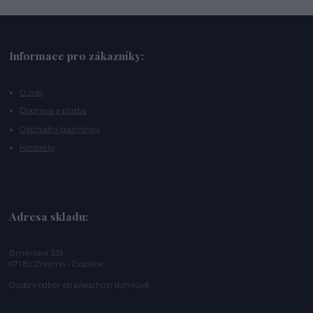
Informace pro zákazníky:
O nás
Doprava a platba
Obchodní podmínky
Kontakty
Adresa skladu:
Brněnská 339
671 82 Znojmo - Dobšice
Osobní odběr po předchozí domluvě.