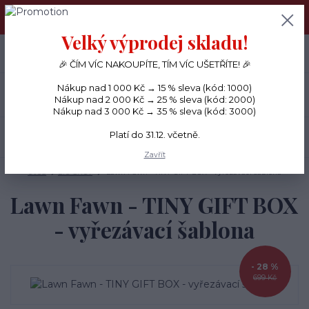
PŘÁNÍČKA a PAPÍROVÉ DÁRKY odesílám každý den, KREATIVNÍ
MATERIÁL pouze v pondělí ráno.
Velký výprodej skladu!
+420 734 380 930
0
ks
CZK
0 Kč
(Po-Ne, 8-20 hod.)
🎉 ČÍM VÍC NAKOUPÍTE, TÍM VÍC UŠETŘÍTE! 🎉
Nákup nad 1 000 Kč → 15 % sleva (kód: 1000)
Menu
Nákup nad 2 000 Kč → 25 % sleva (kód: 2000)
Nákup nad 3 000 Kč → 35 % sleva (kód: 3000)
Platí do 31.12. včetně.
Hledat
Zavřít
Úvod
BIG SHOT
Lawn Fawn - TINY GIFT BOX - vyřezávací šablona
Lawn Fawn - TINY GIFT BOX
- vyřezávací šablona
- 28 %
699 Kč