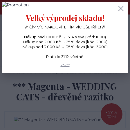
PŘÁNÍČKA a PAPÍROVÉ DÁRKY odesílám každý den, KREATIVNÍ
MATERIÁL pouze v pondělí ráno.
Velký výprodej skladu!
+420 734 380 930
0
ks
CZK
0 Kč
(Po-Ne, 8-20 hod.)
🎉 ČÍM VÍC NAKOUPÍTE, TÍM VÍC UŠETŘÍTE! 🎉
Nákup nad 1 000 Kč → 15 % sleva (kód: 1000)
Menu
Nákup nad 2 000 Kč → 25 % sleva (kód: 2000)
Nákup nad 3 000 Kč → 35 % sleva (kód: 3000)
Platí do 31.12. včetně.
Hledat
Zavřít
Úvod
RAZÍTKA
*** Magenta - WEDDING CATS - dřevěné razítko
*** Magenta - WEDDING
CATS - dřevěné razítko
- 57 %
139 Kč