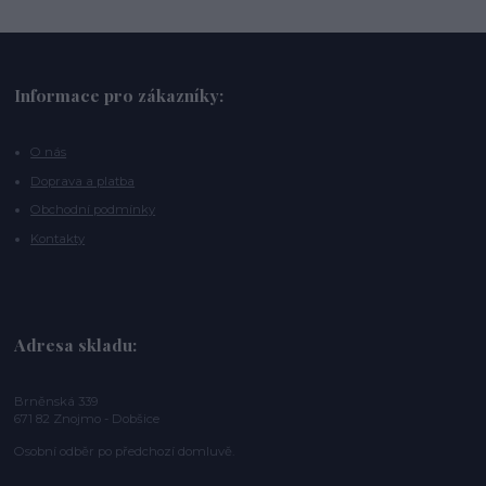
Informace pro zákazníky:
O nás
Doprava a platba
Obchodní podmínky
Kontakty
Adresa skladu:
Brněnská 339
671 82 Znojmo - Dobšice
Osobní odběr po předchozí domluvě.