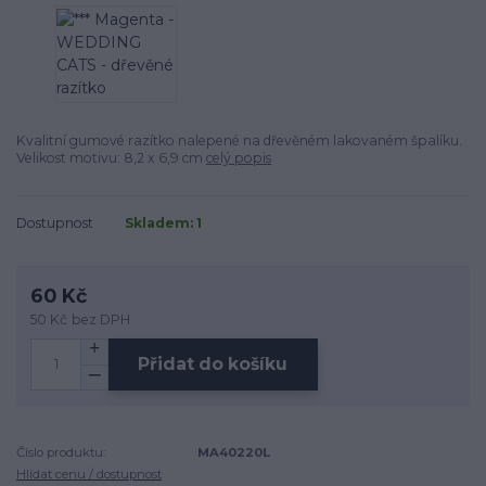
Kvalitní gumové razítko nalepené na dřevěném lakovaném špalíku.
Velikost motivu: 8,2 x 6,9 cm
celý popis
Dostupnost
Skladem: 1
60 Kč
50 Kč
bez DPH
Přidat do košíku
Číslo produktu:
MA40220L
Hlídat cenu / dostupnost