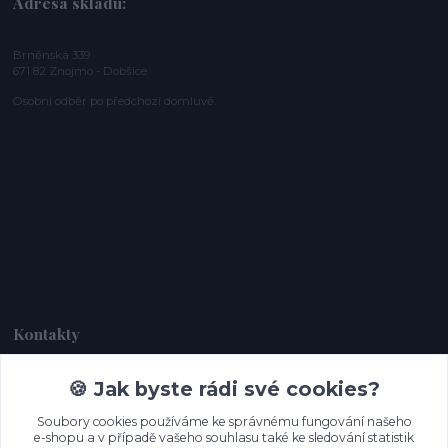
Adresa skladu:
Brněnská 339
671 82 Znojmo - Dobšice
Osobní odběr po předchozí domluvě.
Kontakty
🍪 Jak byste rádi své cookies?
Dagmar Handlová
+420 734 380 930
Soubory cookies používáme ke správnému fungování našeho
(Po-Ne, 8-20 hod.)
e-shopu a v případě vašeho souhlasu také ke sledování statistik