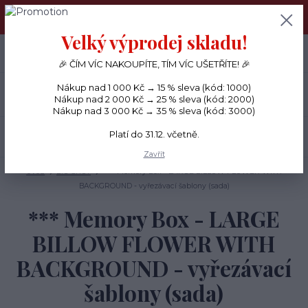
PŘÁNÍČKA a PAPÍROVÉ DÁRKY odesílám každý den, KREATIVNÍ
MATERIÁL pouze v pondělí ráno.
Velký výprodej skladu!
+420 734 380 930
0
ks
CZK
0 Kč
(Po-Ne, 8-20 hod.)
🎉 ČÍM VÍC NAKOUPÍTE, TÍM VÍC UŠETŘÍTE! 🎉
Nákup nad 1 000 Kč → 15 % sleva (kód: 1000)
Menu
Nákup nad 2 000 Kč → 25 % sleva (kód: 2000)
Nákup nad 3 000 Kč → 35 % sleva (kód: 3000)
Platí do 31.12. včetně.
Hledat
Zavřít
Úvod
BIG SHOT
*** Memory Box - LARGE BILLOW FLOWER WITH
BACKGROUND - vyřezávací šablony (sada)
*** Memory Box - LARGE
BILLOW FLOWER WITH
BACKGROUND - vyřezávací
šablony (sada)