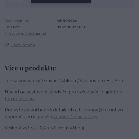
Číslo produktu:
MB99365x
EAN kód:
873980993651
Hlídat cenu / dostupnost
Do oblíbených
Více o produktu:
Tenká kovová vyřezávací šablona / šablony pro Big Shot.
Návod na sestavení sendviče pro vyřezávání najdete v
tomto článku
.
Pro vyřezávání hodně detailních a filigránových motivů
doporučujeme použití
kovové řezací desky
.
Velikost výřezu: 6,4 x 5,6 cm (květina).