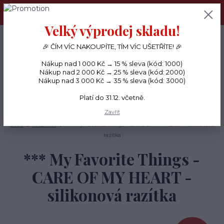
PŘÁNÍČKA a PAPÍROVÉ DÁRKY odesílám každý den, KREATIVNÍ
MATERIÁL pouze v pondělí ráno.
Velký výprodej skladu!
+420 734 380 930
0
ks
CZK
0 Kč
(Po-Ne, 8-20 hod.)
🎉 ČÍM VÍC NAKOUPÍTE, TÍM VÍC UŠETŘÍTE! 🎉
Nákup nad 1 000 Kč → 15 % sleva (kód: 1000)
Menu
Nákup nad 2 000 Kč → 25 % sleva (kód: 2000)
Nákup nad 3 000 Kč → 35 % sleva (kód: 3000)
Platí do 31.12. včetně.
Hledat
Zavřít
Úvod
RAZÍTKA
*** My Favorite Things - CARE OF MY HEART - silikonová
razítka
*** My Favorite Things -
CARE OF MY HEART -
silikonová razítka