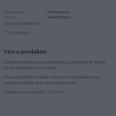
Číslo produktu:
MFTRAM006x
EAN kód:
849923039212
Hlídat cenu / dostupnost
Do oblíbených
Více o produktu:
Silikonová razítka pro scrapbooking a cardmaking. Nutno
použít s akrylátovým blokem.
Po použití razítko očistěte vlhčeným ubrouskem a po
uschnutí nalepte zpět na ochrannou fólii.
Velikost archu s razítky: 10 x 10 cm.