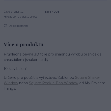
Číslo produktu:
MFT4003
Hlídat cenu / dostupnost
Do oblíbených
Více o produktu:
Průhledná pevná 3D fólie pro snadnou výrobu přáníček s
chrastidlem (shaker cards).
10 ks v balení.
Určeno pro použití s vyřezávací šablonou
Square Shaker
Window
nebo
Square Peek-a-Boo Window
od My Favorite
Things.