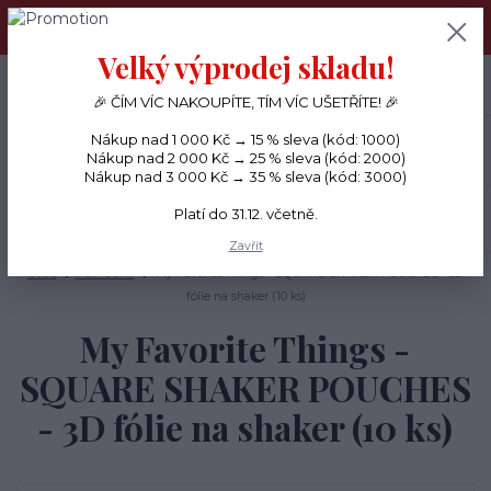
PŘÁNÍČKA a PAPÍROVÉ DÁRKY odesílám každý den, KREATIVNÍ
MATERIÁL pouze v pondělí ráno.
Velký výprodej skladu!
+420 734 380 930
0
ks
CZK
0 Kč
(Po-Ne, 8-20 hod.)
🎉 ČÍM VÍC NAKOUPÍTE, TÍM VÍC UŠETŘÍTE! 🎉
Nákup nad 1 000 Kč → 15 % sleva (kód: 1000)
Menu
Nákup nad 2 000 Kč → 25 % sleva (kód: 2000)
Nákup nad 3 000 Kč → 35 % sleva (kód: 3000)
Platí do 31.12. včetně.
Hledat
Zavřít
Úvod
POMŮCKY
My Favorite Things - SQUARE SHAKER POUCHES - 3D
fólie na shaker (10 ks)
My Favorite Things -
SQUARE SHAKER POUCHES
- 3D fólie na shaker (10 ks)