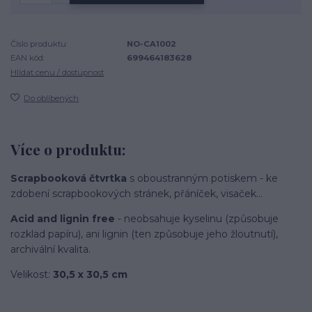
Číslo produktu:
NO-CA1002
EAN kód:
699464183628
Hlídat cenu / dostupnost
Do oblíbených
Více o produktu:
Scrapbooková čtvrtka
s oboustranným potiskem - ke
zdobení scrapbookových stránek, přáníček, visaček...
Acid and lignin free
- neobsahuje kyselinu (způsobuje
rozklad papíru), ani lignin (ten způsobuje jeho žloutnutí),
archivální kvalita.
Velikost:
30,5 x 30,5 cm