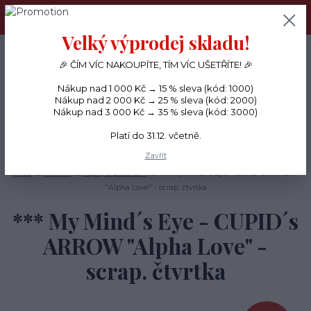
PŘÁNÍČKA a PAPÍROVÉ DÁRKY odesílám každý den, KREATIVNÍ
MATERIÁL pouze v pondělí ráno.
Velký výprodej skladu!
+420 734 380 930
0
ks
CZK
0 Kč
(Po-Ne, 8-20 hod.)
🎉 ČÍM VÍC NAKOUPÍTE, TÍM VÍC UŠETŘÍTE! 🎉
Nákup nad 1 000 Kč → 15 % sleva (kód: 1000)
Menu
Nákup nad 2 000 Kč → 25 % sleva (kód: 2000)
Nákup nad 3 000 Kč → 35 % sleva (kód: 3000)
Platí do 31.12. včetně.
Hledat
Zavřít
Úvod
PAPÍRY
Papíry s potiskem
*** My Mind´s Eye - CUPID´s ARROW
"Alpha Love" - scrap. čtvrtka
*** My Mind´s Eye - CUPID´s
ARROW "Alpha Love" -
scrap. čtvrtka