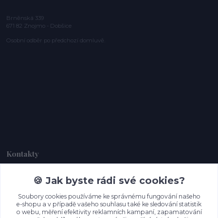
Brněnská 339
671 82 Znojmo - Dobšice
Osobní odběr po předchozí domluvě.
Kontakty
🍪 Jak byste rádi své cookies?
Dagmar Handlová
+420 734 380 930
Soubory cookies používáme ke správnému fungování našeho
(Po-Ne, 8-20 hod.)
e-shopu a v případě vašeho souhlasu také ke sledování statistik
o webu, měření efektivity reklamních kampaní, zapamatování