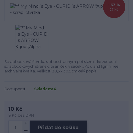
- 63 %
27 Kč
Scrapbooková čtvrtka s oboustranným potiskem - ke zdobení
scrapbookových stránek, přáníček, visaček... Acid and lignin free,
archivální kvalita. Velikost: 30,5 x 30,5 cm
celý popis
Dostupnost
Skladem: 4
10 Kč
8 Kč
bez DPH
Přidat do košíku