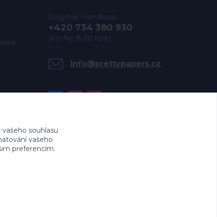
Dagmar Handlová
+420 734 380 930
(Po-Ne, 8-20 hod.)
mluvě.
info@prettypapers.cz
 vašeho souhlasu
amatování vašeho
ašim preferencím.