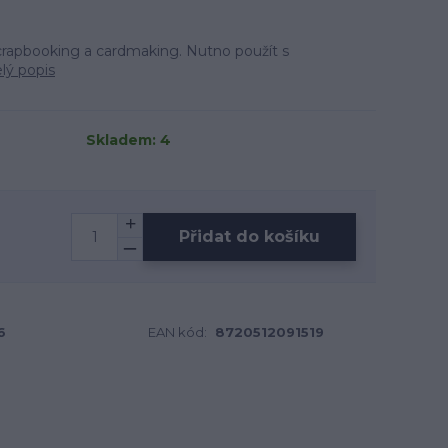
scrapbooking a cardmaking. Nutno použít s
lý popis
Skladem: 4
Přidat do košíku
6
EAN kód:
8720512091519