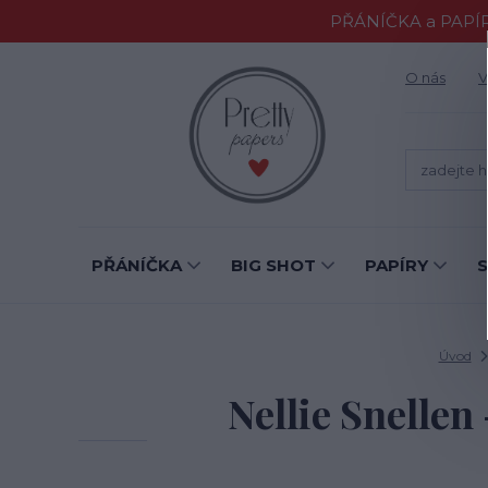
PŘÁNÍČKA a PAPÍR
O nás
V
PŘÁNÍČKA
BIG SHOT
PAPÍRY
Úvod
Nellie Snell