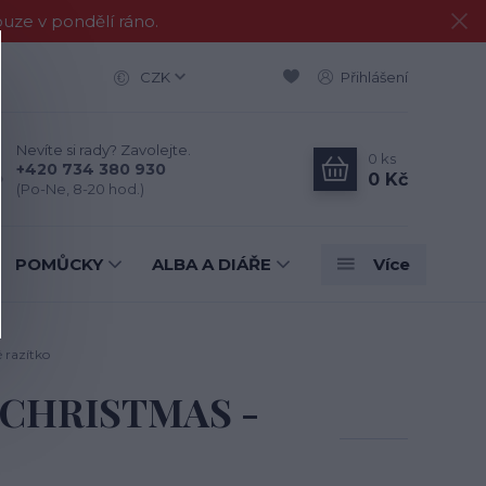
e v pondělí ráno.
CZK
Přihlášení
Nevíte si rady? Zavolejte.
0
ks
+420 734 380 930
0 Kč
(Po-Ne, 8-20 hod.)
POMŮCKY
ALBA A DIÁŘE
Více
 razítko
E CHRISTMAS -