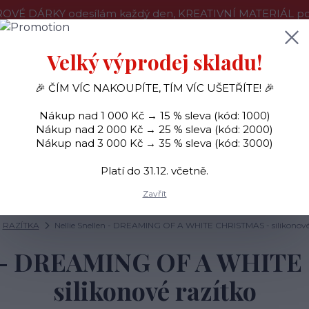
OVÉ DÁRKY odesílám každý den, KREATIVNÍ MATERIÁL pouz
še o nákupu
Kontakty
Doprava a platba
Velký výprodej skladu!
🎉 ČÍM VÍC NAKOUPÍTE, TÍM VÍC UŠETŘÍTE! 🎉
Hledat
Nákup nad 1 000 Kč → 15 % sleva (kód: 1000)
Nákup nad 2 000 Kč → 25 % sleva (kód: 2000)
Nákup nad 3 000 Kč → 35 % sleva (kód: 3000)
SAMOLEPKY
OZDOBY
RAZÍTKA
BARVY
Platí do 31.12. včetně.
Zavřít
RAZÍTKA
Nellie Snellen - DREAMING OF A WHITE CHRISTMAS - silikonové
en - DREAMING OF A WHIT
silikonové razítko