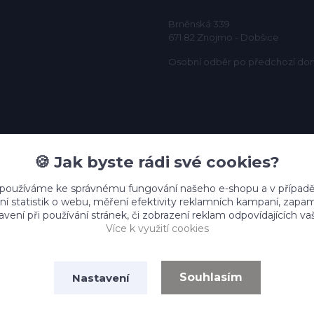
Brněnská 339
671 82 Znojmo - Dobšice
Osobní odběr po předchozí do
🍪 Jak byste rádi své cookies?
 používáme ke správnému fungování našeho e-shopu a v případě
ní statistik o webu, měření efektivity reklamních kampaní, zap
vení při používání stránek, či zobrazení reklam odpovídajících v
Více k využití cookies
Souhlasím
Nastavení
Vytvořeno na
Eshop-rychle.cz