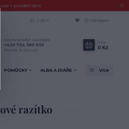
e v pondělí ráno.
CZK
Přihlášení
Nevíte si rady? Zavolejte.
0
ks
+420 734 380 930
0 Kč
(Po-Ne, 8-20 hod.)
POMŮCKY
ALBA A DIÁŘE
Více
ové razítko