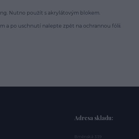
ing. Nutno použít s akrylátovým blokem.
m a po uschnutí nalepte zpět na ochrannou fólii.
Adresa skladu:
Brněnská 339