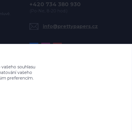
+420 734 380 930
(Po-Ne, 8-20 hod.)
mluvě.
info@prettypapers.cz
 vašeho souhlasu
amatování vašeho
ašim preferencím.