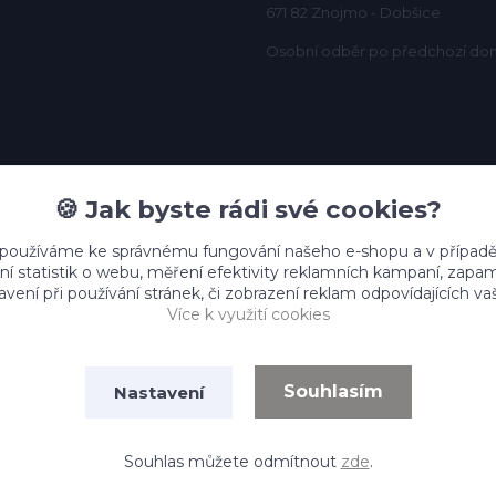
671 82 Znojmo - Dobšice
Osobní odběr po předchozí do
🍪 Jak byste rádi své cookies?
 používáme ke správnému fungování našeho e-shopu a v případě
ní statistik o webu, měření efektivity reklamních kampaní, zap
vení při používání stránek, či zobrazení reklam odpovídajících v
Více k využití cookies
Souhlasím
Nastavení
Vytvořeno na
Eshop-rychle.cz
Souhlas můžete odmítnout
zde
.