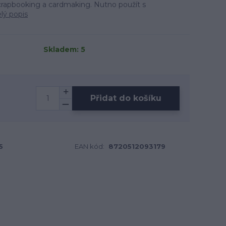
scrapbooking a cardmaking. Nutno použít s
lý popis
Skladem: 5
Přidat do košíku
5
EAN kód:
8720512093179