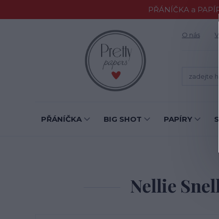
PŘÁNÍČKA a PAPÍR
O nás
V
PŘÁNÍČKA
BIG SHOT
PAPÍRY
Nellie Sne