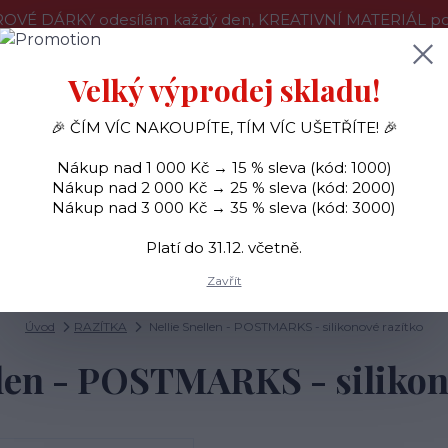
OVÉ DÁRKY odesílám každý den, KREATIVNÍ MATERIÁL pouz
še o nákupu
Kontakty
Doprava a platba
Velký výprodej skladu!
🎉 ČÍM VÍC NAKOUPÍTE, TÍM VÍC UŠETŘÍTE! 🎉
Hledat
Nákup nad 1 000 Kč → 15 % sleva (kód: 1000)
Nákup nad 2 000 Kč → 25 % sleva (kód: 2000)
Nákup nad 3 000 Kč → 35 % sleva (kód: 3000)
SAMOLEPKY
OZDOBY
RAZÍTKA
BARVY
Platí do 31.12. včetně.
Zavřít
Úvod
RAZÍTKA
Nellie Snellen - POSTMARKS - silikonové razítko
llen - POSTMARKS - silikon