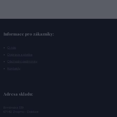
Informace pro zákazníky:
O nás
Doprava a platba
Obchodní podmínky
Kontakty
Adresa skladu:
Brněnská 339
671 82 Znojmo - Dobšice