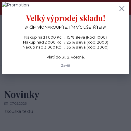
PŘÁNÍČKA a PAPÍROVÉ DÁRKY odesílám každý den, KREATIVNÍ
MATERIÁL pouze v pondělí ráno.
Velký výprodej skladu!
+420 734 380 930
0
ks
CZK
0 Kč
(Po-Ne, 8-20 hod.)
🎉 ČÍM VÍC NAKOUPÍTE, TÍM VÍC UŠETŘÍTE! 🎉
Nákup nad 1 000 Kč → 15 % sleva (kód: 1000)
Menu
Nákup nad 2 000 Kč → 25 % sleva (kód: 2000)
Nákup nad 3 000 Kč → 35 % sleva (kód: 3000)
Hledat
Platí do 31.12. včetně.
Zavřít
Úvod
Novinky
Novinky
Novinky
07.05.2026
zkouska textu