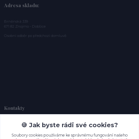
Adresa skladu:
Brněnská 339
671 82 Znojmo - Dobšice
Osobní odběr po předchozí domluvě.
Kontakty
🍪 Jak byste rádi své cookies?
Dagmar Handlová
+420 734 380 930
Soubory cookies používáme ke správnému fungování našeho
(Po-Ne, 8-20 hod.)