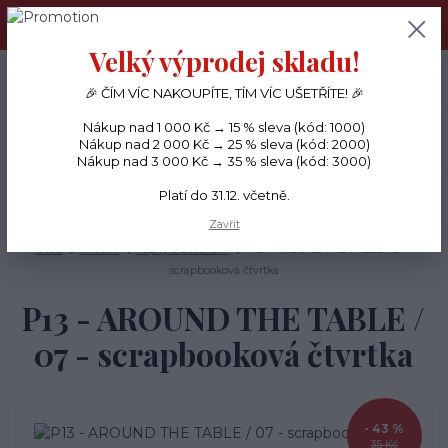
PŘÁNÍČKA a PAPÍROVÉ DÁRKY odesílám každý den, KREATIVNÍ
MATERIÁL pouze v pondělí ráno.
Velký výprodej skladu!
+420 734 380 930
0
ks
CZK
0 Kč
(Po-Ne, 8-20 hod.)
🎉 ČÍM VÍC NAKOUPÍTE, TÍM VÍC UŠETŘÍTE! 🎉
Nákup nad 1 000 Kč → 15 % sleva (kód: 1000)
Menu
Nákup nad 2 000 Kč → 25 % sleva (kód: 2000)
Nákup nad 3 000 Kč → 35 % sleva (kód: 3000)
Platí do 31.12. včetně.
Hledat
Zavřít
Úvod
PAPÍRY
Papíry s potiskem
P13 - AROUND THE TABLE / 07 -
scrapbooková čtvrtka
P13 - AROUND THE TABLE /
07 - scrapbooková čtvrtka
- 43 %
35 Kč