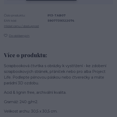
Číslo produktu:
P13-TAB07
EAN kód:
5907739322074
Hlídat cenu / dostupnost
Do oblíbených
Více o produktu:
Scrapbooková čtvrtka s obrázky k vystřižení - ke zdobení
scrapbookových stránek, přáníček nebo pro alba Project
Life. Podlepte pěnovou páskou nebo čtverečky a máte
parádní 3D ozdobu.
Acid & lignin free, archivální kvalita.
Gramáž: 240 g/m2.
Velikost archu: 30,5 x 30,5 cm.