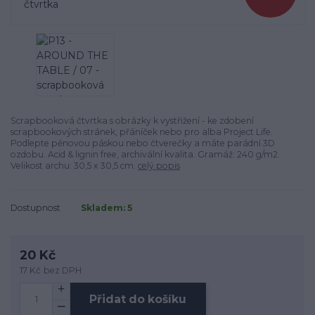
Scrapbooková čtvrtka s obrázky k vystřižení - ke zdobení
scrapbookových stránek, přáníček nebo pro alba Project Life.
Podlepte pěnovou páskou nebo čtverečky a máte parádní 3D
ozdobu. Acid & lignin free, archivální kvalita. Gramáž: 240 g/m2.
Velikost archu: 30,5 x 30,5 cm.
celý popis
Dostupnost
Skladem: 5
20 Kč
17 Kč
bez DPH
Přidat do košíku