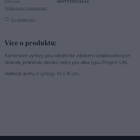
EAN kód:
5907739323422
Hlídat cenu / dostupnost
Do oblíbených
Více o produktu:
Kartonové výřezy jsou ideální ke zdobení scrapbookových
stránek, přáníček, deníků nebo pro alba typu Project Life.
Velikost archu s výřezy: 10 x 15 cm.