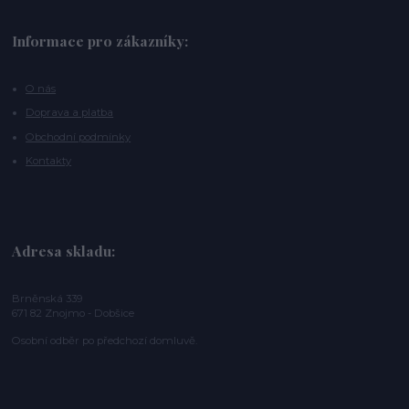
Informace pro zákazníky:
O nás
Doprava a platba
Obchodní podmínky
Kontakty
Adresa skladu:
Brněnská 339
671 82 Znojmo - Dobšice
Osobní odběr po předchozí domluvě.