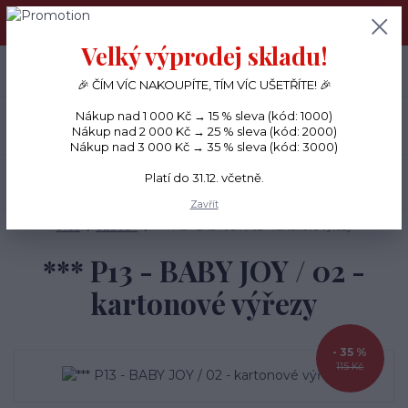
PŘÁNÍČKA a PAPÍROVÉ DÁRKY odesílám každý den, KREATIVNÍ
MATERIÁL pouze v pondělí ráno.
Velký výprodej skladu!
+420 734 380 930
0
ks
CZK
0 Kč
(Po-Ne, 8-20 hod.)
🎉 ČÍM VÍC NAKOUPÍTE, TÍM VÍC UŠETŘÍTE! 🎉
Nákup nad 1 000 Kč → 15 % sleva (kód: 1000)
Menu
Nákup nad 2 000 Kč → 25 % sleva (kód: 2000)
Nákup nad 3 000 Kč → 35 % sleva (kód: 3000)
Platí do 31.12. včetně.
Hledat
Zavřít
Úvod
OZDOBY
*** P13 - BABY JOY / 02 - kartonové výřezy
*** P13 - BABY JOY / 02 -
kartonové výřezy
- 35 %
115 Kč