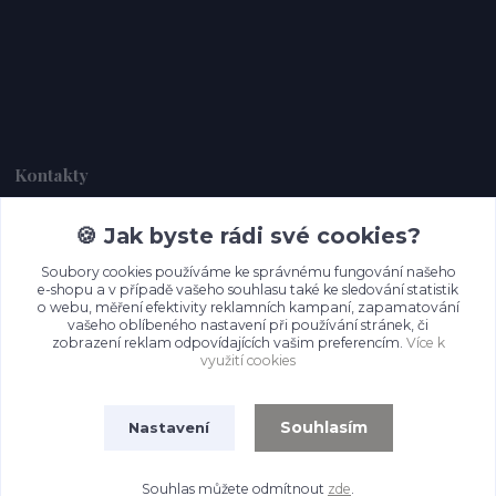
Kontakty
🍪 Jak byste rádi své cookies?
Dagmar Handlová
+420 734 380 930
Soubory cookies používáme ke správnému fungování našeho
(Po-Ne, 8-20 hod.)
e-shopu a v případě vašeho souhlasu také ke sledování statistik
o webu, měření efektivity reklamních kampaní, zapamatování
info@prettypapers.cz
vašeho oblíbeného nastavení při používání stránek, či
zobrazení reklam odpovídajících vašim preferencím.
Více k
využití cookies
Souhlasím
Nastavení
Souhlas můžete odmítnout
zde
.