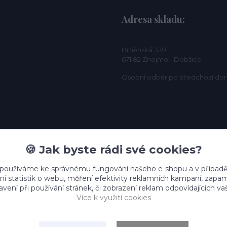
Adresa skladu:
Brněnská 339
671 82 Znojmo - Dobšice
Osobní odběr po předchozí do
🍪 Jak byste rádi své cookies?
 používáme ke správnému fungování našeho e-shopu a v případě
ní statistik o webu, měření efektivity reklamních kampaní, zap
vení při používání stránek, či zobrazení reklam odpovídajících v
Více k využití cookies