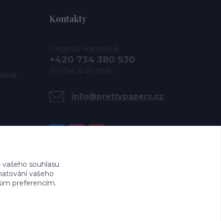
Kontakty
Dagmar Handlová
+420 734 380 930
(Po-Ne, 8-20 hod.)
mluvě.
info@prettypapers.cz
 vašeho souhlasu
amatování vašeho
ašim preferencím.