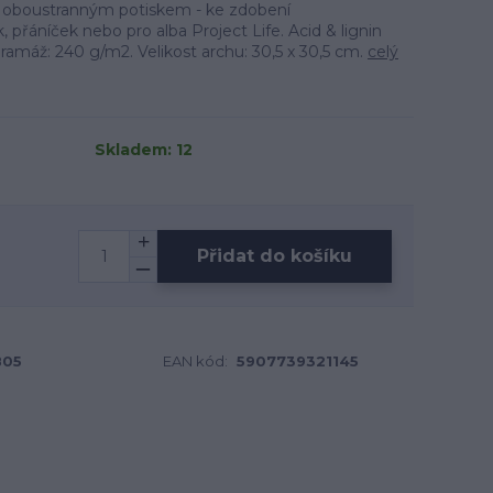
s oboustranným potiskem - ke zdobení
 přáníček nebo pro alba Project Life. Acid & lignin
. Gramáž: 240 g/m2. Velikost archu: 30,5 x 30,5 cm.
celý
Skladem: 12
Přidat do košíku
B05
EAN kód:
5907739321145