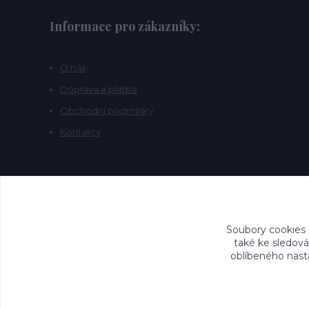
Informace pro zákazníky:
O nás
Doprava a platba
Obchodní podmínky
Kontakty
Soubory cookies
také ke sledová
oblíbeného nasta