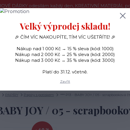
OVÉ DÁRKY odesílám každý den, KREATIVNÍ MATERIÁL pouz
še o nákupu
Kontakty
Doprava a platba
Velký výprodej skladu!
🎉 ČÍM VÍC NAKOUPÍTE, TÍM VÍC UŠETŘÍTE! 🎉
Hledat
Nákup nad 1 000 Kč → 15 % sleva (kód: 1000)
Nákup nad 2 000 Kč → 25 % sleva (kód: 2000)
Nákup nad 3 000 Kč → 35 % sleva (kód: 3000)
SAMOLEPKY
OZDOBY
RAZÍTKA
BARVY
Platí do 31.12. včetně.
Zavřít
PAPÍRY
Papíry s potiskem
*** P13 - BABY JOY / 05 - scrapbooková č
 BABY JOY / 05 - scrapbooko
- 40 %