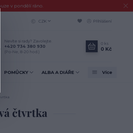
e v pondělí ráno.
CZK
Přihlášení
Nevíte si rady? Zavolejte.
0
ks
+420 734 380 930
0 Kč
(Po-Ne, 8-20 hod.)
POMŮCKY
ALBA A DIÁŘE
Více
tvrtka
vá čtvrtka