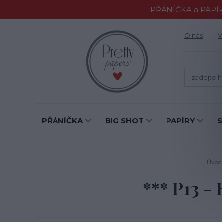
PŘÁNÍČKA a PAPÍR
O nás
V
PŘÁNÍČKA
BIG SHOT
PAPÍRY
Úvod
*** P13 -