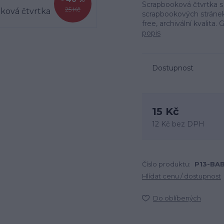
Scrapbooková čtvrtka 
25 Kč
scrapbookových stránek,
free, archivální kvalita
popis
Dostupnost
15 Kč
12 Kč
bez DPH
Číslo produktu:
P13-BA
Hlídat cenu / dostupnost
Do oblíbených