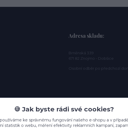
Adresa skladu:
Brněnská 339
671 82 Znojmo - Dobšice
Osobní odběr po předchozí do
🍪 Jak byste rádi své cookies?
 používáme ke správnému fungování našeho e-shopu a v případě
ní statistik o webu, měření efektivity reklamních kampaní, zap