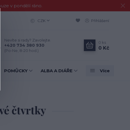
e v pondělí ráno.
CZK
Přihlášení
Nevíte si rady? Zavolejte.
0
ks
+420 734 380 930
0 Kč
(Po-Ne, 8-20 hod.)
POMŮCKY
ALBA A DIÁŘE
Více
vé čtvrtky