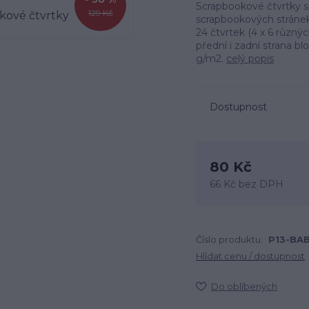
Scrapbookové čtvrtky 
129 Kč
scrapbookových stránek,
24 čtvrtek (4 x 6 různý
přední i zadní strana blo
g/m2.
celý popis
Dostupnost
80 Kč
66 Kč
bez DPH
Číslo produktu:
P13-BA
Hlídat cenu / dostupnost
Do oblíbených