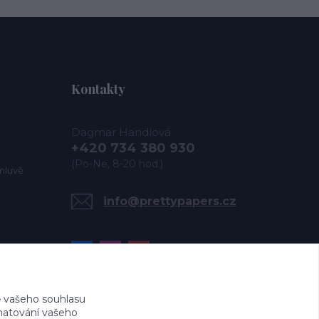
Kontakty
Dagmar Handlová
+420 734 380 930
(Po-Ne, 8-20 hod.)
mluvě.
info@prettypapers.cz
 vašeho souhlasu
amatování vašeho