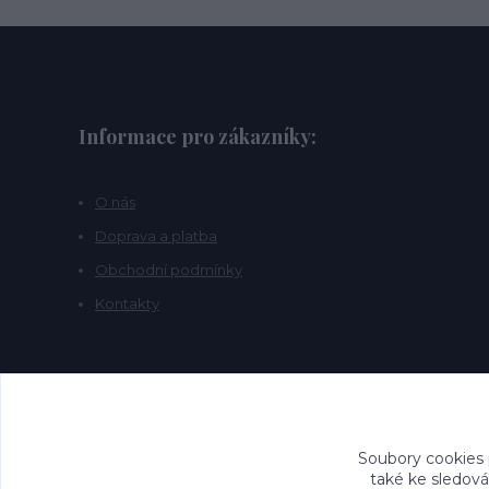
Informace pro zákazníky:
O nás
Doprava a platba
Obchodní podmínky
Kontakty
Soubory cookies
také ke sledová