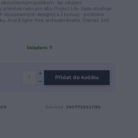
s oboustranným potiskem - ke zdobení
 přáníček nebo pro alba Project Life. Sada obsahuje
ch oboustranných designů) a 2 bonusy - potištěná
ku. Acid & lignin free, archivální kvalita. Gramáž: 240
Skladem: 7
Přidat do košíku
B09
EAN kód:
5907739321190