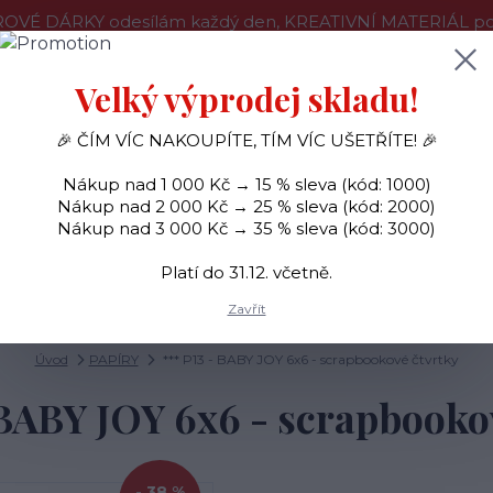
OVÉ DÁRKY odesílám každý den, KREATIVNÍ MATERIÁL pouz
še o nákupu
Kontakty
Doprava a platba
Velký výprodej skladu!
🎉 ČÍM VÍC NAKOUPÍTE, TÍM VÍC UŠETŘÍTE! 🎉
Hledat
Nákup nad 1 000 Kč → 15 % sleva (kód: 1000)
Nákup nad 2 000 Kč → 25 % sleva (kód: 2000)
Nákup nad 3 000 Kč → 35 % sleva (kód: 3000)
SAMOLEPKY
OZDOBY
RAZÍTKA
BARVY
Platí do 31.12. včetně.
Zavřít
Úvod
PAPÍRY
*** P13 - BABY JOY 6x6 - scrapbookové čtvrtky
 BABY JOY 6x6 - scrapbooko
- 38 %