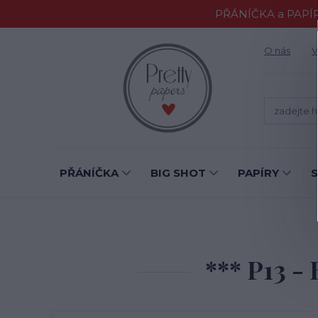
PŘÁNÍČKA a PAPÍR
O nás
V
PŘÁNÍČKA
BIG SHOT
PAPÍRY
*** P13 -