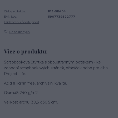
Číslo produktu:
P13-SEA04
EAN kód:
5907739322777
Hlídat cenu / dostupnost
Do oblíbených
Více o produktu:
Scrapbooková čtvrtka s oboustranným potiskem - ke
zdobení scrapbookových stránek, přáníček nebo pro alba
Project Life.
Acid & lignin free, archivální kvalita.
Gramáž: 240 g/m2.
Velikost archu: 30,5 x 30,5 cm.