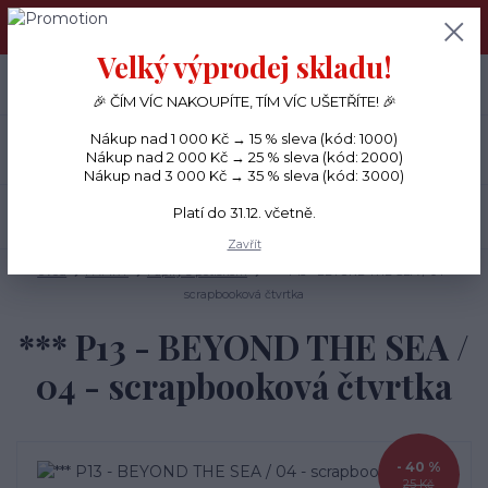
PŘÁNÍČKA a PAPÍROVÉ DÁRKY odesílám každý den, KREATIVNÍ
MATERIÁL pouze v pondělí ráno.
Velký výprodej skladu!
+420 734 380 930
0
ks
CZK
0 Kč
(Po-Ne, 8-20 hod.)
🎉 ČÍM VÍC NAKOUPÍTE, TÍM VÍC UŠETŘÍTE! 🎉
Nákup nad 1 000 Kč → 15 % sleva (kód: 1000)
Menu
Nákup nad 2 000 Kč → 25 % sleva (kód: 2000)
Nákup nad 3 000 Kč → 35 % sleva (kód: 3000)
Platí do 31.12. včetně.
Hledat
Zavřít
Úvod
PAPÍRY
Papíry s potiskem
*** P13 - BEYOND THE SEA / 04 -
scrapbooková čtvrtka
*** P13 - BEYOND THE SEA /
04 - scrapbooková čtvrtka
- 40 %
25 Kč