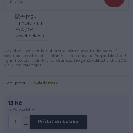
Scrapbooková čtvrtka s oboustranným potiskem - ke zdobení
scrapbookových stránek, přáníček nebo pro alba Project Life. Acid &
lignin free, archivální kvalita. Gramáž: 240 g/m2. Velikost archu: 30,5
x 30,5 cm.
celý popis
Dostupnost
Skladem: 17
15 Kč
12 Kč
bez DPH
Přidat do košíku