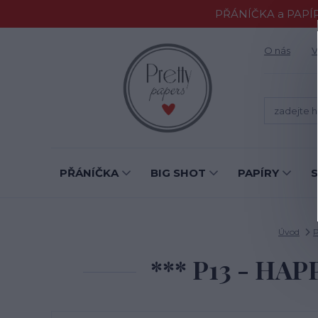
PŘÁNÍČKA a PAPÍR
O nás
V
PŘÁNÍČKA
BIG SHOT
PAPÍRY
Úvod
*** P13 - HAP