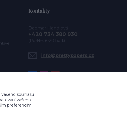
Kontakty
Dagmar Handlová
+420 734 380 930
(Po-Ne, 8-20 hod.)
mluvě.
info@prettypapers.cz
 vašeho souhlasu
amatování vašeho
ašim preferencím.