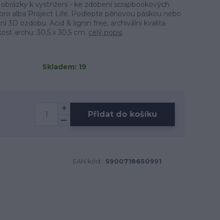
 obrázky k vystřižení - ke zdobení scrapbookových
 pro alba Project Life. Podlepte pěnovou páskou nebo
 3D ozdobu. Acid & lignin free, archivální kvalita.
ost archu: 30,5 x 30,5 cm.
celý popis
Skladem: 19
Přidat do košíku
EAN kód:
5900718650991