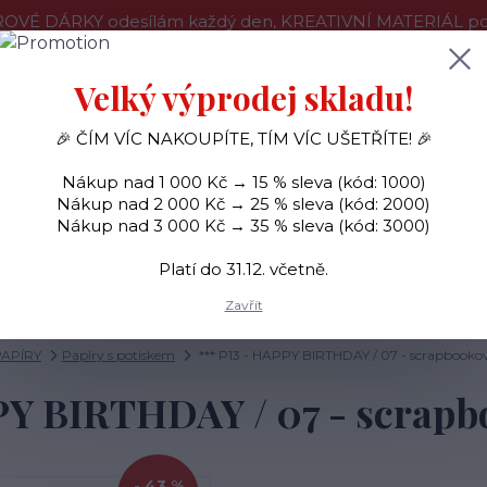
OVÉ DÁRKY odesílám každý den, KREATIVNÍ MATERIÁL pouz
še o nákupu
Kontakty
Doprava a platba
Velký výprodej skladu!
🎉 ČÍM VÍC NAKOUPÍTE, TÍM VÍC UŠETŘÍTE! 🎉
Hledat
Nákup nad 1 000 Kč → 15 % sleva (kód: 1000)
Nákup nad 2 000 Kč → 25 % sleva (kód: 2000)
Nákup nad 3 000 Kč → 35 % sleva (kód: 3000)
SAMOLEPKY
OZDOBY
RAZÍTKA
BARVY
Platí do 31.12. včetně.
Zavřít
PAPÍRY
Papíry s potiskem
*** P13 - HAPPY BIRTHDAY / 07 - scrapbookov
PY BIRTHDAY / 07 - scrapb
- 43 %