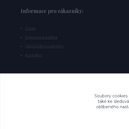
Informace pro zákazníky:
O nás
Doprava a platba
Obchodní podmínky
Kontakty
Soubory cookies
také ke sledová
oblíbeného nasta