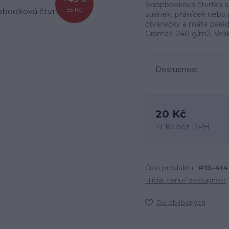
Scrapbooková čtvrtka s
35 Kč
stránek, přáníček nebo
čtverečky a máte parádní
Gramáž: 240 g/m2. Velik
Dostupnost
20 Kč
17 Kč
bez DPH
Číslo produktu:
P13-414
Hlídat cenu / dostupnost
Do oblíbených