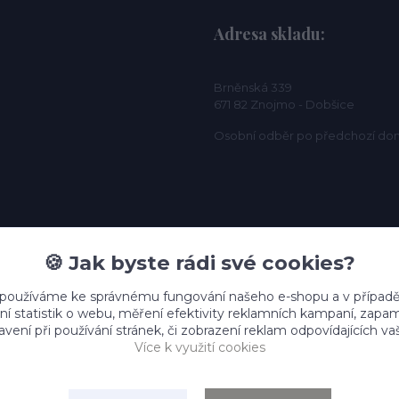
Adresa skladu:
Brněnská 339
671 82 Znojmo - Dobšice
Osobní odběr po předchozí do
🍪 Jak byste rádi své cookies?
 používáme ke správnému fungování našeho e-shopu a v případě
ní statistik o webu, měření efektivity reklamních kampaní, zap
vení při používání stránek, či zobrazení reklam odpovídajících v
Více k využití cookies