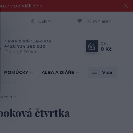
e v pondělí ráno.
CZK
Přihlášení
Nevíte si rady? Zavolejte.
0
ks
+420 734 380 930
0 Kč
(Po-Ne, 8-20 hod.)
POMŮCKY
ALBA A DIÁŘE
Více
á čtvrtka
ooková čtvrtka