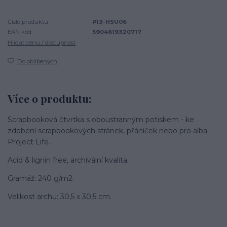
Číslo produktu:
P13-HSU06
EAN kód:
5904619320717
Hlídat cenu / dostupnost
Do oblíbených
Více o produktu:
Scrapbooková čtvrtka s oboustranným potiskem - ke
zdobení scrapbookových stránek, přáníček nebo pro alba
Project Life.
Acid & lignin free, archivální kvalita.
Gramáž: 240 g/m2.
Velikost archu: 30,5 x 30,5 cm.