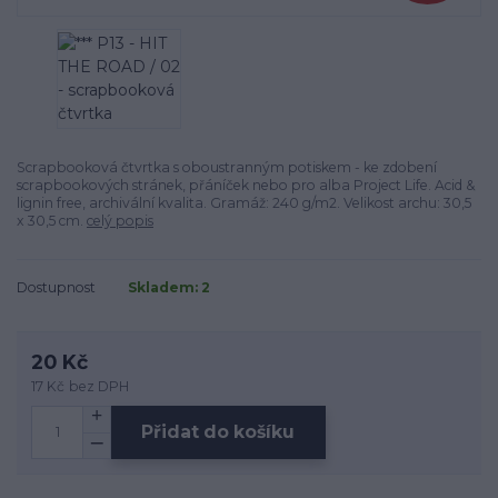
Scrapbooková čtvrtka s oboustranným potiskem - ke zdobení
scrapbookových stránek, přáníček nebo pro alba Project Life. Acid &
lignin free, archivální kvalita. Gramáž: 240 g/m2. Velikost archu: 30,5
x 30,5 cm.
celý popis
Dostupnost
Skladem: 2
20 Kč
17 Kč
bez DPH
Přidat do košíku