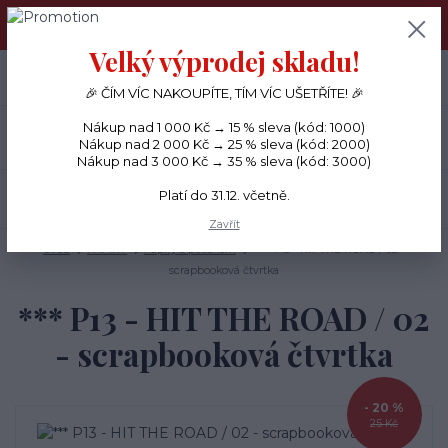
PŘÁNÍČKA a PAPÍROVÉ DÁRKY odesílám každý den, KREATIVNÍ
MATERIÁL pouze v pondělí ráno.
Velký výprodej skladu!
+420 734 380 930
0
ks
CZK
0 Kč
(Po-Ne, 8-20 hod.)
🎉 ČÍM VÍC NAKOUPÍTE, TÍM VÍC UŠETŘÍTE! 🎉
Nákup nad 1 000 Kč → 15 % sleva (kód: 1000)
Menu
Nákup nad 2 000 Kč → 25 % sleva (kód: 2000)
Nákup nad 3 000 Kč → 35 % sleva (kód: 3000)
Platí do 31.12. včetně.
Hledat
Zavřít
Úvod
PAPÍRY
Papíry s potiskem
*** P13 - HIT THE ROAD / 02 -
scrapbooková čtvrtka
*** P13 - HIT THE ROAD / 02
- scrapbooková čtvrtka
- 20 %
25 Kč