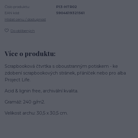
Číslo produktu:
P13-HTR02
EAN kód:
5904619321561
Hlídat cenu / dostupnost
Do oblíbených
Více o produktu:
Scrapbooková čtvrtka s oboustranným potiskem - ke
zdobení scrapbookových stránek, přáníček nebo pro alba
Project Life.
Acid & lignin free, archivální kvalita.
Gramáž: 240 g/m2.
Velikost archu: 30,5 x 30,5 cm.