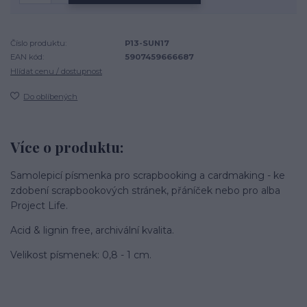
Číslo produktu:
P13-SUN17
EAN kód:
5907459666687
Hlídat cenu / dostupnost
Do oblíbených
Více o produktu:
Samolepicí písmenka pro scrapbooking a cardmaking - ke
zdobení scrapbookových stránek, přáníček nebo pro alba
Project Life.
Acid & lignin free, archivální kvalita.
Velikost písmenek: 0,8 - 1 cm.