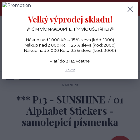
PŘÁNÍČKA a PAPÍROVÉ DÁRKY odesílám každý den, KREATIVNÍ
MATERIÁL pouze v pondělí ráno.
Velký výprodej skladu!
+420 734 380 930
0
ks
CZK
0 Kč
(Po-Ne, 8-20 hod.)
🎉 ČÍM VÍC NAKOUPÍTE, TÍM VÍC UŠETŘÍTE! 🎉
Nákup nad 1 000 Kč → 15 % sleva (kód: 1000)
Menu
Nákup nad 2 000 Kč → 25 % sleva (kód: 2000)
Nákup nad 3 000 Kč → 35 % sleva (kód: 3000)
Platí do 31.12. včetně.
Hledat
Zavřít
Úvod
SAMOLEPKY
*** P13 - SUNSHINE / 01 Alphabet Stickers - samolepicí
písmenka
*** P13 - SUNSHINE / 01
Alphabet Stickers -
samolepicí písmenka