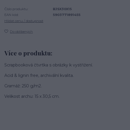
Číslo produktu:
BJSX30X15
EAN kód:
5903771891455
Hlídat cenu / dostupnost
Do oblíbených
Více o produktu:
Scrapbooková čtvrtka s obrázky k vystřižení.
Acid & lignin free, archivální kvalita.
Gramáž: 250 g/m2.
Velikost archu: 15 x 30,5 cm.