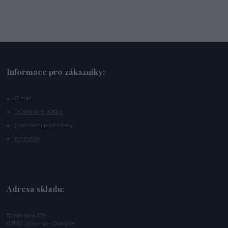
Informace pro zákazníky:
O nás
Doprava a platba
Obchodní podmínky
Kontakty
Adresa skladu:
Brněnská 339
671 82 Znojmo - Dobšice