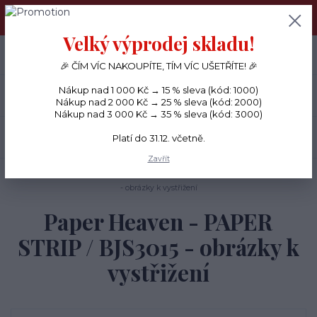
PŘÁNÍČKA a PAPÍROVÉ DÁRKY odesílám každý den, KREATIVNÍ
MATERIÁL pouze v pondělí ráno.
Velký výprodej skladu!
+420 734 380 930
0
ks
CZK
0 Kč
(Po-Ne, 8-20 hod.)
🎉 ČÍM VÍC NAKOUPÍTE, TÍM VÍC UŠETŘÍTE! 🎉
Nákup nad 1 000 Kč → 15 % sleva (kód: 1000)
Menu
Nákup nad 2 000 Kč → 25 % sleva (kód: 2000)
Nákup nad 3 000 Kč → 35 % sleva (kód: 3000)
Hledat
Platí do 31.12. včetně.
Zavřít
Úvod
PAPÍRY
Papíry s potiskem
Paper Heaven - PAPER STRIP / BJS3015
- obrázky k vystřižení
Paper Heaven - PAPER
STRIP / BJS3015 - obrázky k
vystřižení