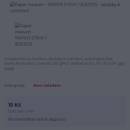
Scrapbooková čtvrtka s obrázky k vystřižení. Acid & lignin free,
archivální kvalita. Gramáž: 250 g/m2. Velikost archu: 15 x 30,5 cm.
celý
popis
Dostupnost
Není skladem
15 Kč
12 Kč
bez DPH
Momentálně není k dispozici