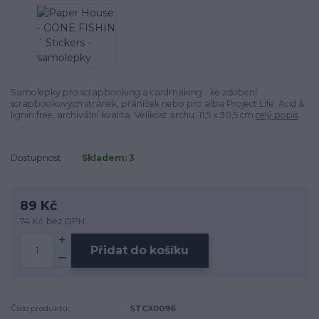
Samolepky pro scrapbooking a cardmaking - ke zdobení
scrapbookových stránek, přáníček nebo pro alba Project Life. Acid &
lignin free, archivální kvalita. Velikost archu: 11,5 x 30,5 cm
celý popis
Dostupnost
Skladem: 3
89 Kč
74 Kč
bez DPH
Přidat do košíku
Číslo produktu:
STCX0096