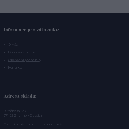
Informace pro zákazníky:
O nás
Doprava a platba
Obchodní podmínky
Kontakty
Adresa skladu:
Brněnská 339
671 82 Znojmo - Dobšice
Osobní odběr po předchozí domluvě.