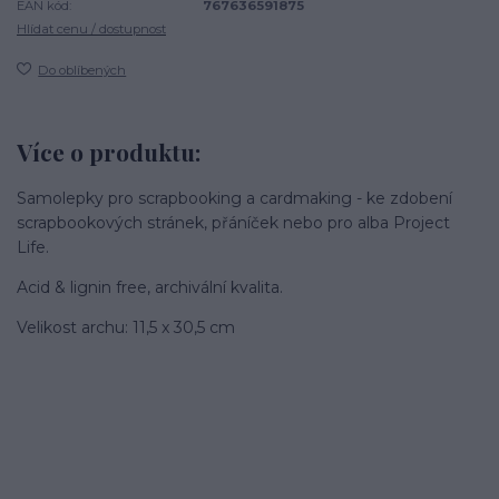
EAN kód:
767636591875
Hlídat cenu / dostupnost
Do oblíbených
Více o produktu:
Samolepky pro scrapbooking a cardmaking - ke zdobení
scrapbookových stránek, přáníček nebo pro alba Project
Life.
Acid & lignin free, archivální kvalita.
Velikost archu: 11,5 x 30,5 cm