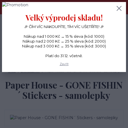
PŘÁNÍČKA a PAPÍROVÉ DÁRKY odesílám každý den, KREATIVNÍ
MATERIÁL pouze v pondělí ráno.
Velký výprodej skladu!
+420 734 380 930
0
ks
CZK
0 Kč
(Po-Ne, 8-20 hod.)
🎉 ČÍM VÍC NAKOUPÍTE, TÍM VÍC UŠETŘÍTE! 🎉
Nákup nad 1 000 Kč → 15 % sleva (kód: 1000)
Menu
Nákup nad 2 000 Kč → 25 % sleva (kód: 2000)
Nákup nad 3 000 Kč → 35 % sleva (kód: 3000)
Platí do 31.12. včetně.
Hledat
Zavřít
Úvod
SAMOLEPKY
Paper House - GONE FISHIN´ Stickers - samolepky
Paper House - GONE FISHIN
´ Stickers - samolepky