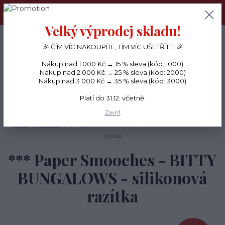
PŘÁNÍČKA a PAPÍROVÉ DÁRKY odesílám každý den, KREATIVNÍ
MATERIÁL pouze v pondělí ráno.
Velký výprodej skladu!
+420 734 380 930
0
ks
CZK
0 Kč
(Po-Ne, 8-20 hod.)
🎉 ČÍM VÍC NAKOUPÍTE, TÍM VÍC UŠETŘÍTE! 🎉
Nákup nad 1 000 Kč → 15 % sleva (kód: 1000)
Menu
Nákup nad 2 000 Kč → 25 % sleva (kód: 2000)
Nákup nad 3 000 Kč → 35 % sleva (kód: 3000)
Platí do 31.12. včetně.
Hledat
Zavřít
Úvod
RAZÍTKA
*** Paper Smooches - BITTY BUNGALOWS - silikonová
razítka
*** Paper Smooches - BITTY
BUNGALOWS - silikonová
razítka