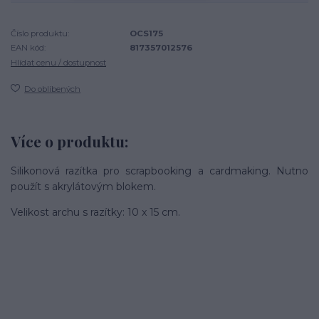
Číslo produktu:
OCS175
EAN kód:
817357012576
Hlídat cenu / dostupnost
Do oblíbených
Více o produktu:
Silikonová razítka pro scrapbooking a cardmaking. Nutno
použít s akrylátovým blokem.
Velikost archu s razítky: 10 x 15 cm.