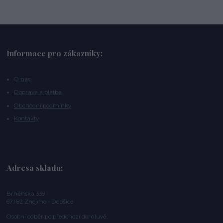
Informace pro zákazníky:
O nás
Doprava a platba
Obchodní podmínky
Kontakty
Adresa skladu:
Brněnská 339
671 82 Znojmo - Dobšice
Osobní odběr po předchozí domluvě.