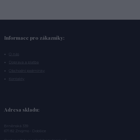
Informace pro zákazníky:
O nás
Doprava a platba
Obchodní podmínky
Kontakty
Adresa skladu:
Brněnská 339
671 82 Znojmo - Dobšice