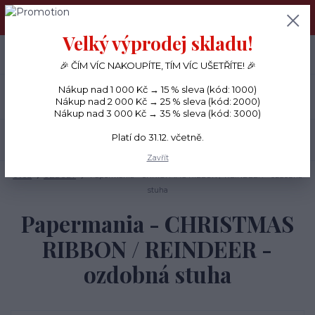
PŘÁNÍČKA a PAPÍROVÉ DÁRKY odesílám každý den, KREATIVNÍ
MATERIÁL pouze v pondělí ráno.
Velký výprodej skladu!
+420 734 380 930
0
ks
CZK
0 Kč
(Po-Ne, 8-20 hod.)
🎉 ČÍM VÍC NAKOUPÍTE, TÍM VÍC UŠETŘÍTE! 🎉
Nákup nad 1 000 Kč → 15 % sleva (kód: 1000)
Menu
Nákup nad 2 000 Kč → 25 % sleva (kód: 2000)
Nákup nad 3 000 Kč → 35 % sleva (kód: 3000)
Platí do 31.12. včetně.
Hledat
Zavřít
Úvod
OZDOBY
Papermania - CHRISTMAS RIBBON / REINDEER - ozdobná
stuha
Papermania - CHRISTMAS
RIBBON / REINDEER -
ozdobná stuha