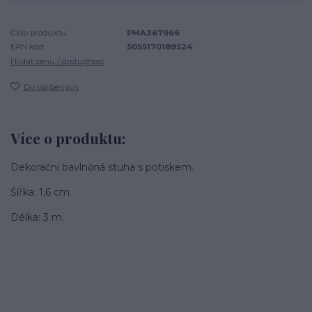
Číslo produktu:
PMA367966
EAN kód:
5055170189524
Hlídat cenu / dostupnost
Do oblíbených
Více o produktu:
Dekorační bavlněná stuha s potiskem.
Šířka: 1,6 cm.
Délka: 3 m.