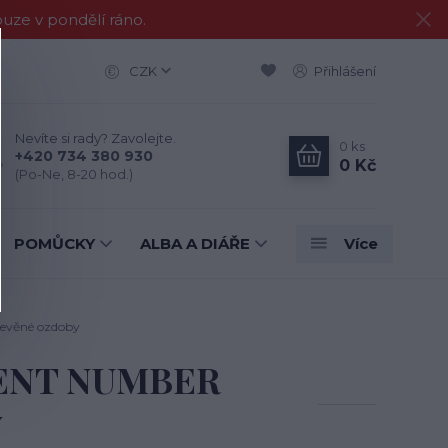
e v pondělí ráno.
CZK
Přihlášení
Nevíte si rady? Zavolejte.
0
ks
+420 734 380 930
0 Kč
(Po-Ne, 8-20 hod.)
POMŮCKY
ALBA A DIÁŘE
Více
evěné ozdoby
VENT NUMBER
y