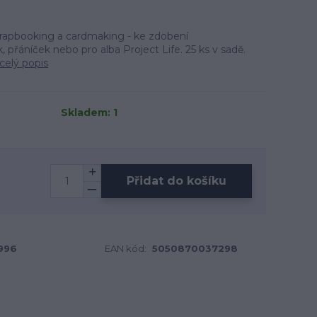
rapbooking a cardmaking - ke zdobení
 přáníček nebo pro alba Project Life. 25 ks v sadě.
celý popis
Skladem: 1
Přidat do košíku
996
EAN kód:
5050870037298