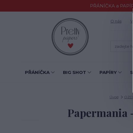
PŘÁNÍČKA a PAPÍR
O nás
V
PŘÁNÍČKA
BIG SHOT
PAPÍRY
Úvod
OZD
Papermania