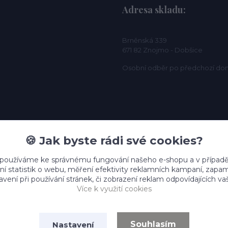
Adresa skladu:
Brněnská 339
671 82 Znojmo - Dobšice
Osobní odběr po předchozí do
🍪 Jak byste rádi své cookies?
 používáme ke správnému fungování našeho e-shopu a v případě
ní statistik o webu, měření efektivity reklamních kampaní, zap
vení při používání stránek, či zobrazení reklam odpovídajících v
Více k využití cookies
Souhlasím
Nastavení