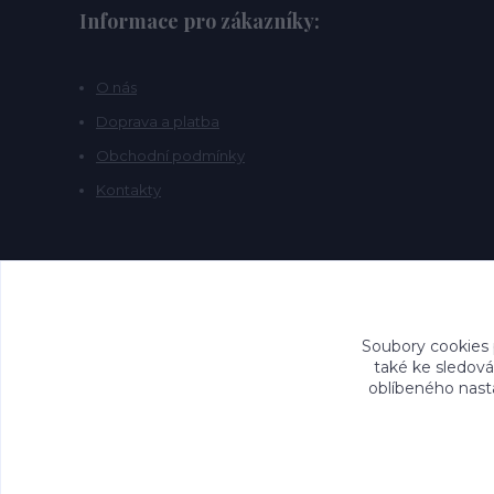
Informace pro zákazníky:
O nás
Doprava a platba
Obchodní podmínky
Kontakty
Soubory cookies
také ke sledová
oblíbeného nasta