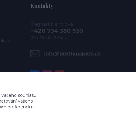
Kontakty
Dagmar Handlová
+420 734 380 930
(Po-Ne, 8-20 hod.)
mluvě.
info@prettypapers.cz
 vašeho souhlasu
amatování vašeho
ašim preferencím.