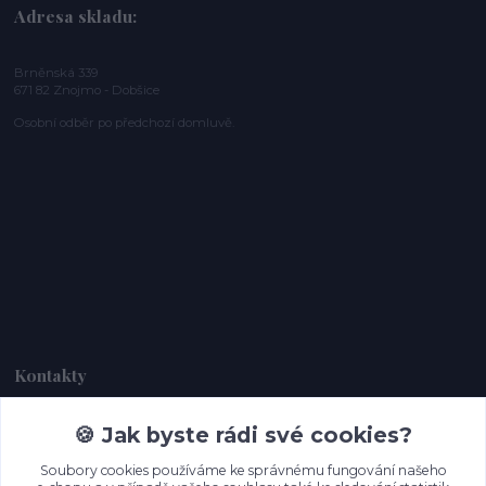
Adresa skladu:
Brněnská 339
671 82 Znojmo - Dobšice
Osobní odběr po předchozí domluvě.
Kontakty
🍪 Jak byste rádi své cookies?
Dagmar Handlová
+420 734 380 930
Soubory cookies používáme ke správnému fungování našeho
(Po-Ne, 8-20 hod.)