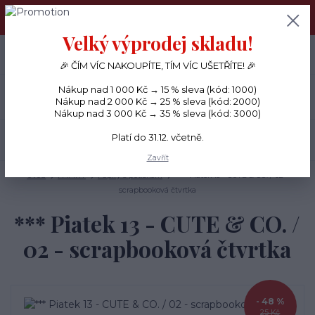
PŘÁNÍČKA a PAPÍROVÉ DÁRKY odesílám každý den, KREATIVNÍ
MATERIÁL pouze v pondělí ráno.
Velký výprodej skladu!
+420 734 380 930
0
ks
CZK
0 Kč
(Po-Ne, 8-20 hod.)
🎉 ČÍM VÍC NAKOUPÍTE, TÍM VÍC UŠETŘÍTE! 🎉
Nákup nad 1 000 Kč → 15 % sleva (kód: 1000)
Menu
Nákup nad 2 000 Kč → 25 % sleva (kód: 2000)
Nákup nad 3 000 Kč → 35 % sleva (kód: 3000)
Platí do 31.12. včetně.
Hledat
Zavřít
Úvod
PAPÍRY
Papíry s potiskem
*** Piatek 13 - CUTE & CO. / 02 -
scrapbooková čtvrtka
*** Piatek 13 - CUTE & CO. /
02 - scrapbooková čtvrtka
- 48 %
25 Kč