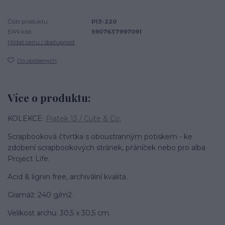
Číslo produktu:
P13-220
EAN kód:
5907637997091
Hlídat cenu / dostupnost
Do oblíbených
Více o produktu:
KOLEKCE:
Piatek 13 / Cute & Co.
Scrapbooková čtvrtka s oboustranným potiskem - ke
zdobení scrapbookových stránek, přáníček nebo pro alba
Project Life.
Acid & lignin free, archivální kvalita.
Gramáž: 240 g/m2.
Velikost archu: 30,5 x 30,5 cm.