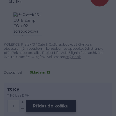
KOLEKCE: Piatek 13 / Cute & Co.Scrapbooková čtvrtka s
oboustranným potiskem - ke zdobení scrapbookových stránek,
přáníček nebo pro alba Project Life. Acid & lignin free, archivální
kvalita. Gramáž: 240 g/m2. Velikost arc
celý popis
Dostupnost
Skladem: 12
13 Kč
11 Kč
bez DPH
Přidat do košíku