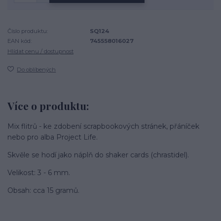
Číslo produktu:
SQ124
EAN kód:
745558016027
Hlídat cenu / dostupnost
Do oblíbených
Více o produktu:
Mix flitrů - ke zdobení scrapbookových stránek, přáníček
nebo pro alba Project Life.
Skvěle se hodí jako náplň do shaker cards (chrastidel).
Velikost: 3 - 6 mm.
Obsah: cca 15 gramů.