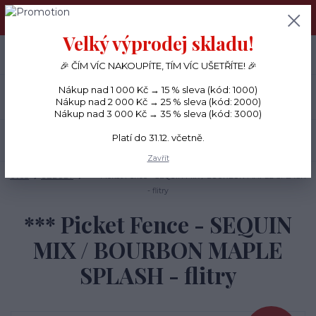
PŘÁNÍČKA a PAPÍROVÉ DÁRKY odesílám každý den, KREATIVNÍ
MATERIÁL pouze v pondělí ráno.
Velký výprodej skladu!
+420 734 380 930
0
ks
CZK
0 Kč
(Po-Ne, 8-20 hod.)
🎉 ČÍM VÍC NAKOUPÍTE, TÍM VÍC UŠETŘÍTE! 🎉
Nákup nad 1 000 Kč → 15 % sleva (kód: 1000)
Menu
Nákup nad 2 000 Kč → 25 % sleva (kód: 2000)
Nákup nad 3 000 Kč → 35 % sleva (kód: 3000)
Platí do 31.12. včetně.
Hledat
Zavřít
Úvod
OZDOBY
*** Picket Fence - SEQUIN MIX / BOURBON MAPLE SPLASH
- flitry
*** Picket Fence - SEQUIN
MIX / BOURBON MAPLE
SPLASH - flitry