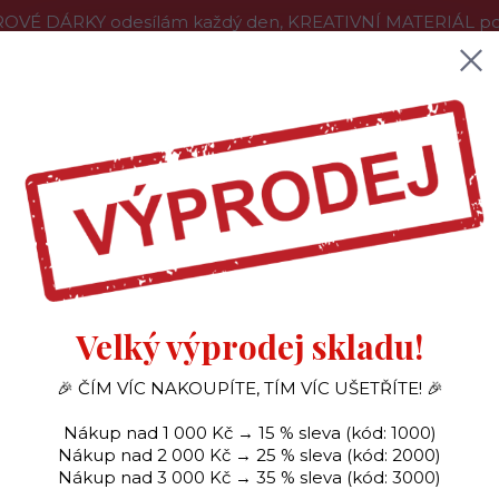
OVÉ DÁRKY odesílám každý den, KREATIVNÍ MATERIÁL pouz
še o nákupu
Kontakty
Doprava a platba
Hledat
SAMOLEPKY
OZDOBY
RAZÍTKA
BARVY
Velký výprodej skladu!
Úvod
PŘÁNÍČKA
PŘÁNÍ K NAROZENINÁM - pro knihomolku (891)
🎉 ČÍM VÍC NAKOUPÍTE, TÍM VÍC UŠETŘÍTE! 🎉
AROZENINÁM - pro knihom
Nákup nad 1 000 Kč → 15 % sleva (kód: 1000)
Nákup nad 2 000 Kč → 25 % sleva (kód: 2000)
Nákup nad 3 000 Kč → 35 % sleva (kód: 3000)