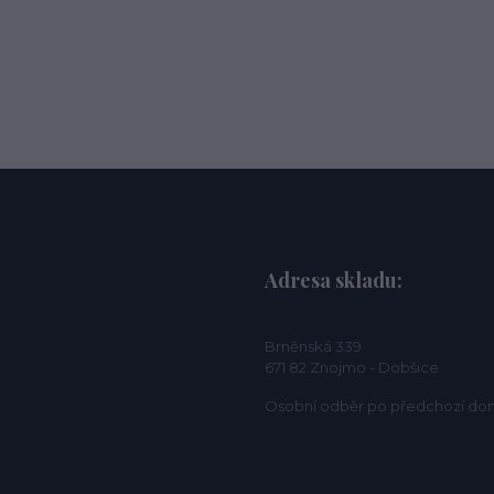
Adresa skladu:
Brněnská 339
671 82 Znojmo - Dobšice
Osobní odběr po předchozí do