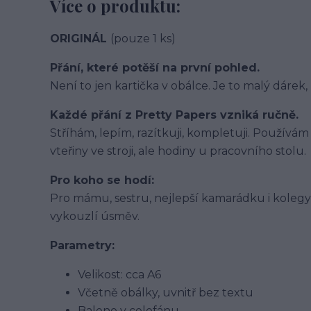
Více o produktu:
ORIGINÁL
(pouze 1 ks)
Přání, které potěší na první pohled.
Není to jen kartička v obálce. Je to malý dárek,
Každé přání z Pretty Papers vzniká ručně.
Stříhám, lepím, razítkuji, kompletuji. Používám k
vteřiny ve stroji, ale hodiny u pracovního stolu.
Pro koho se hodí:
Pro mámu, sestru, nejlepší kamarádku i kolegyni 
vykouzlí úsměv.
Parametry:
Velikost: cca A6
Včetně obálky, uvnitř bez textu
Baleno v celofánu