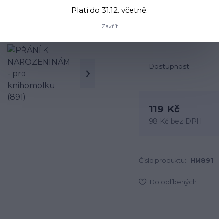
Není to jen přání, je t
Platí do 31.12. včetně.
originál. Pro mámu, sest
přání jí vykouzlí úsměv.
Zavřít
dárek, který řekne: my
Dostupnost
119 Kč
98 Kč
bez DPH
Číslo produktu:
HM891
Do oblíbených