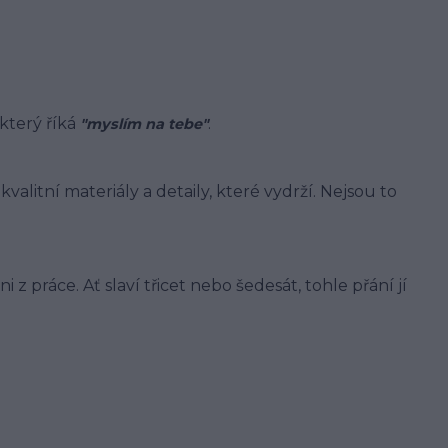
 který říká
.
"myslím na tebe"
valitní materiály a detaily, které vydrží. Nejsou to
z práce. Ať slaví třicet nebo šedesát, tohle přání jí