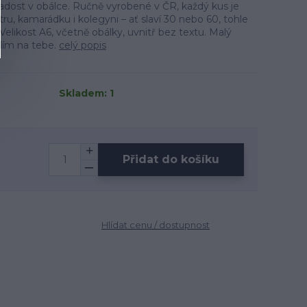
o radost v obálce. Ručně vyrobené v ČR, každý kus je
ru, kamarádku i kolegyni – ať slaví 30 nebo 60, tohle
 Velikost A6, včetně obálky, uvnitř bez textu. Malý
slím na tebe.
celý popis
Skladem: 1
Přidat do košíku
Hlídat cenu / dostupnost