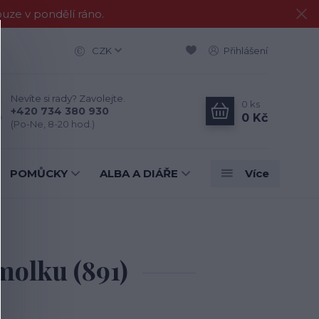
e v pondělí ráno.
CZK
Přihlášení
Nevíte si rady? Zavolejte.
0
ks
+420 734 380 930
0 Kč
(Po-Ne, 8-20 hod.)
POMŮCKY
ALBA A DIÁŘE
Více
olku (891)