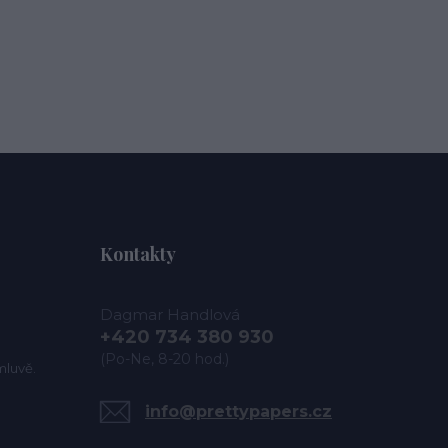
Kontakty
Dagmar Handlová
+420 734 380 930
(Po-Ne, 8-20 hod.)
mluvě.
info@prettypapers.cz