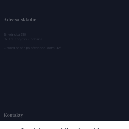
Adresa skladu:
Brněnská 339
671 82 Znojmo - Dobšice
Osobní odběr po předchozí domluvě.
Kontakty