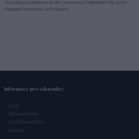
že zaslaný produkt se bude v nepatrných detailech lišit oproti
fotografii (charakter ruční práce).
Informace pro zákazníky:
O nás
Doprava a platba
Obchodní podmínky
Kontakty