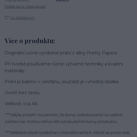
Číslo produktu:
HM802
Hlídat cenu / dostupnost
Do oblíbených
Více o produktu:
Originální ručně vyrobené přání z dílny Pretty Papers.
Při tvorbě používáme různé výtvarné techniky a kvalitní
materiály.
Přání je baleno v celofánu, součástí je i vhodná obálka.
Uvnitř bez textu.
Velikost: cca A6.
*** Mějte prosím na paměti, že barvy zobrazované na vašem
zařízení se mohou lehce lišit od skutečné barvy produktu.
*** Některé zboží vyrábíme v menších sériích. Může se proto stát,