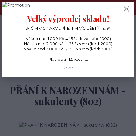
PŘÁNÍČKA a PAPÍROVÉ DÁRKY odesílám každý den, KREATIVNÍ
MATERIÁL pouze v pondělí ráno.
Velký výprodej skladu!
+420 734 380 930
0
ks
CZK
0 Kč
(Po-Ne, 8-20 hod.)
🎉 ČÍM VÍC NAKOUPÍTE, TÍM VÍC UŠETŘÍTE! 🎉
Nákup nad 1 000 Kč → 15 % sleva (kód: 1000)
Menu
Nákup nad 2 000 Kč → 25 % sleva (kód: 2000)
Nákup nad 3 000 Kč → 35 % sleva (kód: 3000)
Platí do 31.12. včetně.
Hledat
Zavřít
Úvod
PŘÁNÍČKA
PŘÁNÍ K NAROZENINÁM - sukulenty (802)
PŘÁNÍ K NAROZENINÁM -
sukulenty (802)