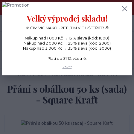
PŘÁNÍČKA a PAPÍROVÉ DÁRKY odesílám každý den, KREATIVNÍ
MATERIÁL pouze v pondělí ráno.
Velký výprodej skladu!
+420 734 380 930
0
ks
CZK
0 Kč
(Po-Ne, 8-20 hod.)
🎉 ČÍM VÍC NAKOUPÍTE, TÍM VÍC UŠETŘÍTE! 🎉
Nákup nad 1 000 Kč → 15 % sleva (kód: 1000)
Menu
Nákup nad 2 000 Kč → 25 % sleva (kód: 2000)
Nákup nad 3 000 Kč → 35 % sleva (kód: 3000)
Platí do 31.12. včetně.
Hledat
Zavřít
Úvod
POMŮCKY
Přání s obálkou 50 ks (sada) - Square Kraft
Přání s obálkou 50 ks (sada)
- Square Kraft