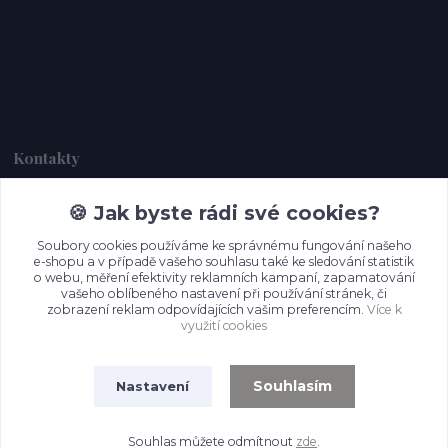
Kontakty
🍪 Jak byste rádi své cookies?
Dagmar Handlová
+420 734 380 930
Soubory cookies používáme ke správnému fungování našeho
(Po-Ne, 8-20 hod.)
e-shopu a v případě vašeho souhlasu také ke sledování statistik
o webu, měření efektivity reklamních kampaní, zapamatování
info@prettypapers.cz
vašeho oblíbeného nastavení při používání stránek, či
zobrazení reklam odpovídajících vašim preferencím.
Více k
využití cookies
Souhlasím
Nastavení
Souhlas můžete odmítnout
zde
.