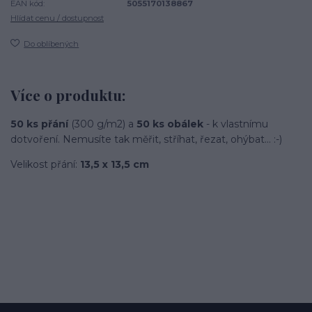
EAN kód:
5055170138867
Hlídat cenu / dostupnost
Do oblíbených
Více o produktu:
50 ks přání
(300 g/m2) a
50 ks obálek
- k vlastnímu
dotvoření. Nemusíte tak měřit, stříhat, řezat, ohýbat... :-)
Velikost přání:
13,5 x 13,5 cm