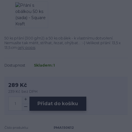
50 ks přání (300 g/m2) a 50 ks obálek - k vlastnímu dotvoření.
Nemusíte tak měřit, stříhat, řezat, ohýbat... :-) Velikost přání: 13,5 x
13,5 cm
celý popis
Dostupnost
Skladem: 1
289 Kč
239 Kč
bez DPH
Přidat do košíku
Číslo produktu:
PMA150612