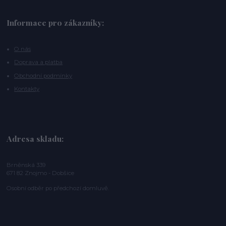
Informace pro zákazníky:
O nás
Doprava a platba
Obchodní podmínky
Kontakty
Adresa skladu:
Brněnská 339
671 82 Znojmo - Dobšice
Osobní odběr po předchozí domluvě.