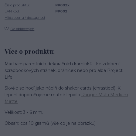
Číslo produktu:
PP002x
EAN kód:
PP002
Hlídat cenu / dostupnost
Do oblíbených
Více o produktu:
Mix transparentních dekoračních kamínků - ke zdobení
scrapbookových stránek, přáníček nebo pro alba Project
Life.
Skvěle se hodí jako náplň do shaker cards (chrastidel). K
lepení doporučujeme matné lepidlo
Ranger Multi Medium
Matte
.
Velikost: 3 - 6 mm.
Obsah: cca 10 gramů (vše co je na obrázku).