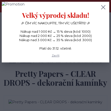
PŘÁNÍČKA a PAPÍROVÉ DÁRKY odesílám každý den, KREATIVNÍ
MATERIÁL pouze v pondělí ráno.
Velký výprodej skladu!
+420 734 380 930
0
ks
CZK
0 Kč
(Po-Ne, 8-20 hod.)
🎉 ČÍM VÍC NAKOUPÍTE, TÍM VÍC UŠETŘÍTE! 🎉
Nákup nad 1 000 Kč → 15 % sleva (kód: 1000)
Menu
Nákup nad 2 000 Kč → 25 % sleva (kód: 2000)
Nákup nad 3 000 Kč → 35 % sleva (kód: 3000)
Platí do 31.12. včetně.
Hledat
Zavřít
Úvod
OZDOBY
Pretty Papers - CLEAR DROPS - dekorační kamínky
Pretty Papers - CLEAR
DROPS - dekorační kamínky