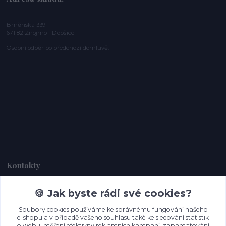
Brněnská 339
671 82 Znojmo - Dobšice
Osobní odběr po předchozí domluvě.
Kontakty
🍪 Jak byste rádi své cookies?
Dagmar Handlová
+420 734 380 930
Soubory cookies používáme ke správnému fungování našeho
(Po-Ne, 8-20 hod.)
e-shopu a v případě vašeho souhlasu také ke sledování statistik
o webu, měření efektivity reklamních kampaní, zapamatování