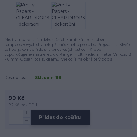
Mix transparentních dekoračních kamínků - ke zdobení
scrapbookových stránek, přáníček nebo pro alba Project Life. Skvěle
se hodí jako náplň do shaker cards (chrastidel). K lepení
doporučujeme matné lepidlo Ranger Multi Medium Matte. Velikost: 3
- 6 mm. Obsah: cca 10 gramů (vše co je na obrá
celý popis
Dostupnost
Skladem: 118
99 Kč
82 Kč
bez DPH
Přidat do košíku