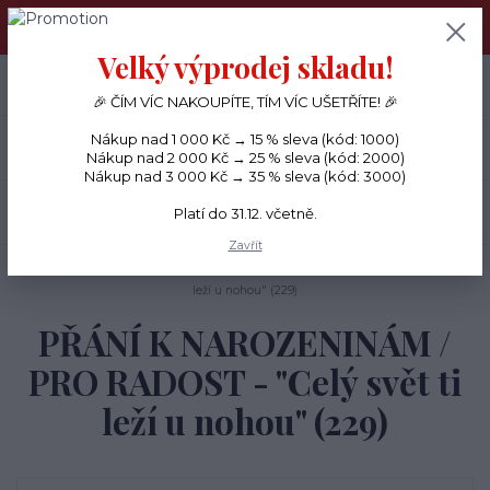
PŘÁNÍČKA a PAPÍROVÉ DÁRKY odesílám každý den, KREATIVNÍ
MATERIÁL pouze v pondělí ráno.
Velký výprodej skladu!
+420 734 380 930
0
ks
CZK
0 Kč
(Po-Ne, 8-20 hod.)
🎉 ČÍM VÍC NAKOUPÍTE, TÍM VÍC UŠETŘÍTE! 🎉
Nákup nad 1 000 Kč → 15 % sleva (kód: 1000)
Menu
Nákup nad 2 000 Kč → 25 % sleva (kód: 2000)
Nákup nad 3 000 Kč → 35 % sleva (kód: 3000)
Hledat
Platí do 31.12. včetně.
Zavřít
Úvod
PŘÁNÍČKA
PŘÁNÍ K NAROZENINÁM / PRO RADOST - "Celý svět ti
leží u nohou" (229)
PŘÁNÍ K NAROZENINÁM /
PRO RADOST - "Celý svět ti
leží u nohou" (229)