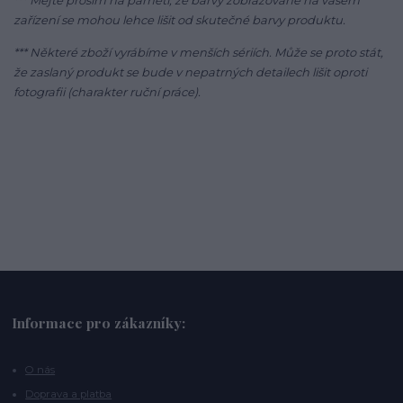
*** Mějte prosím na paměti, že barvy zobrazované na vašem
zařízení se mohou lehce lišit od skutečné barvy produktu.
*** Některé zboží vyrábíme v menších sériích. Může se proto stát,
že zaslaný produkt se bude v nepatrných detailech lišit oproti
fotografii (charakter ruční práce).
Informace pro zákazníky:
O nás
Doprava a platba