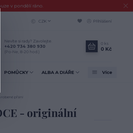
e v pondělí ráno.
CZK
Přihlášení
Nevíte si rady? Zavolejte.
0
ks
+420 734 380 930
0 Kč
(Po-Ne, 8-20 hod.)
POMŮCKY
ALBA A DIÁŘE
Více
yrobené přání
E - originální