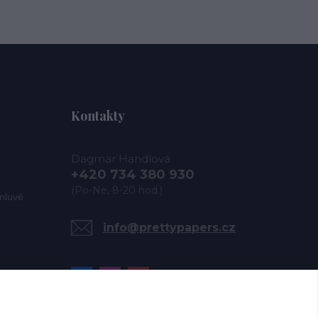
Kontakty
Dagmar Handlová
+420 734 380 930
(Po-Ne, 8-20 hod.)
mluvě.
info@prettypapers.cz