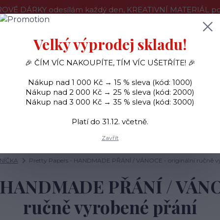
OVÉ DÁRKY odesílám každý den, KREATIVNÍ MATERIÁL pouz
še o nákupu
Kontakty
Doprava a platba
Velký výprodej skladu!
🎉 ČÍM VÍC NAKOUPÍTE, TÍM VÍC UŠETŘÍTE! 🎉
Hledat
Nákup nad 1 000 Kč → 15 % sleva (kód: 1000)
Nákup nad 2 000 Kč → 25 % sleva (kód: 2000)
Nákup nad 3 000 Kč → 35 % sleva (kód: 3000)
SAMOLEPKY
OZDOBY
RAZÍTKA
BARVY
Platí do 31.12. včetně.
Zavřít
NÍČKA
Pretty Papers - HANDMADE PŘÁNÍ / VÁNOCE - originální ručně v
 - HANDMADE PŘÁNÍ / VÁNOC
ručně vyrobené přání