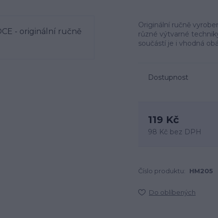
Originální ručně vyrobe
různé výtvarné techniky 
součástí je i vhodná obá
Dostupnost
119 Kč
98 Kč
bez DPH
Číslo produktu:
HM205
Do oblíbených