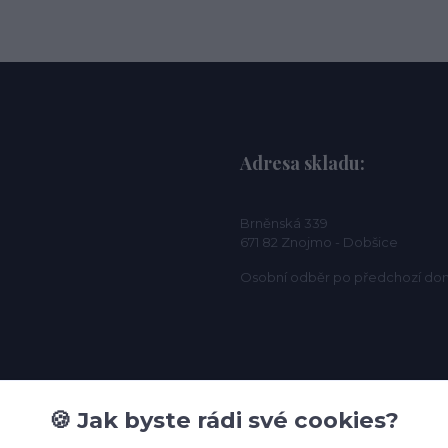
Adresa skladu:
Brněnská 339
671 82 Znojmo - Dobšice
Osobní odběr po předchozí do
🍪 Jak byste rádi své cookies?