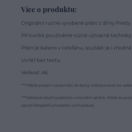
Více o produktu:
Originální ručně vyrobené přání z dílny Pretty
Při tvorbě používáme různé výtvarné techniky a
Přání je baleno v celofánu, součástí je i vhodná
Uvnitř bez textu.
Velikost: A6.
*** Mějte prosím na paměti, že barvy zobrazované na vašem
*** Některé zboží vyrábíme v menších sériích. Může se proto
oproti fotografii (charakter ruční práce).