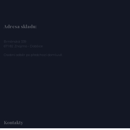
Adresa skladu:
Brněnská 339
671 82 Znojmo - Dobšice
Osobní odběr po předchozí domluvě.
Kontakty