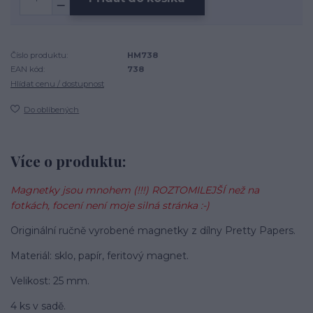
Číslo produktu:
HM738
EAN kód:
738
Hlídat cenu / dostupnost
Do oblíbených
Více o produktu:
Magnetky jsou mnohem (!!!) ROZTOMILEJŠÍ než na
fotkách, focení není moje silná stránka :-)
Originální ručně vyrobené magnetky z dílny Pretty Papers.
Materiál: sklo, papír, feritový magnet.
Velikost: 25 mm.
4 ks v sadě.