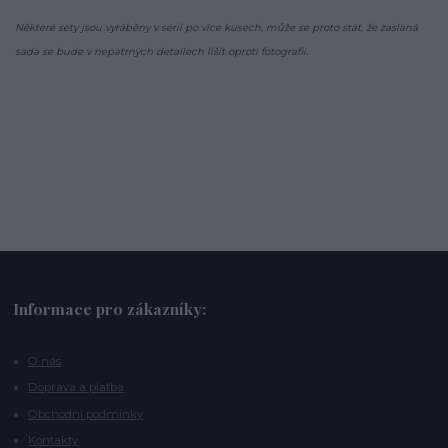
Některé sety jsou vyráběny v sérii po více kusech, může se proto stát, že zaslaná
sada se bude v nepatrných detailech lišit oproti fotografii.
Informace pro zákazníky:
O nás
Doprava a platba
Obchodní podmínky
Kontakty