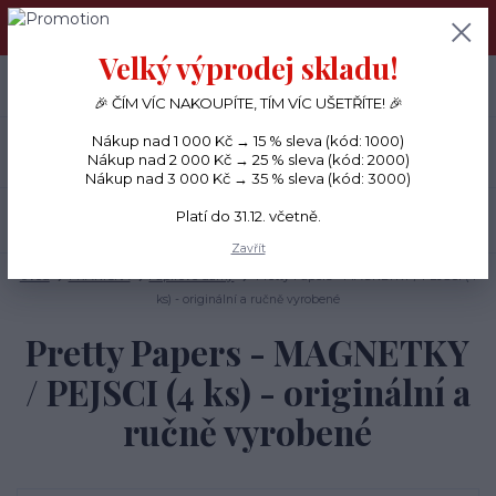
PŘÁNÍČKA a PAPÍROVÉ DÁRKY odesílám každý den, KREATIVNÍ
MATERIÁL pouze v pondělí ráno.
Velký výprodej skladu!
+420 734 380 930
0
ks
CZK
0 Kč
(Po-Ne, 8-20 hod.)
🎉 ČÍM VÍC NAKOUPÍTE, TÍM VÍC UŠETŘÍTE! 🎉
Nákup nad 1 000 Kč → 15 % sleva (kód: 1000)
Menu
Nákup nad 2 000 Kč → 25 % sleva (kód: 2000)
Nákup nad 3 000 Kč → 35 % sleva (kód: 3000)
Platí do 31.12. včetně.
Hledat
Zavřít
Úvod
PŘÁNÍČKA
Papírové dárky
Pretty Papers - MAGNETKY / PEJSCI (4
ks) - originální a ručně vyrobené
Pretty Papers - MAGNETKY
/ PEJSCI (4 ks) - originální a
ručně vyrobené