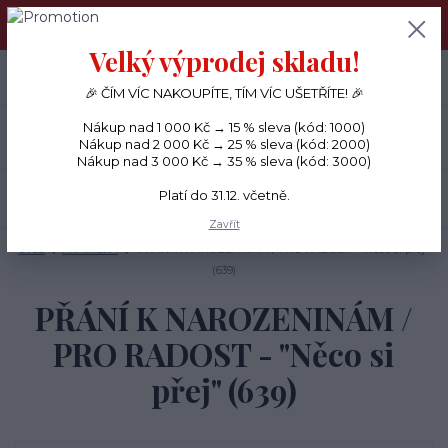
PŘÁNÍČKA a PAPÍROVÉ DÁRKY odesílám každý den, KREATIVNÍ
MATERIÁL pouze v pondělí ráno.
Velký výprodej skladu!
+420 734 380 930
0
ks
CZK
0 Kč
(Po-Ne, 8-20 hod.)
🎉 ČÍM VÍC NAKOUPÍTE, TÍM VÍC UŠETŘÍTE! 🎉
Nákup nad 1 000 Kč → 15 % sleva (kód: 1000)
Menu
Nákup nad 2 000 Kč → 25 % sleva (kód: 2000)
Nákup nad 3 000 Kč → 35 % sleva (kód: 3000)
Platí do 31.12. včetně.
Hledat
Zavřít
Úvod
PŘÁNÍČKA
PŘÁNÍ K NAROZENINÁM / PRO RADOST - "Něco si přej"
(639)
PŘÁNÍ K NAROZENINÁM /
PRO RADOST - "Něco si
přej" (639)