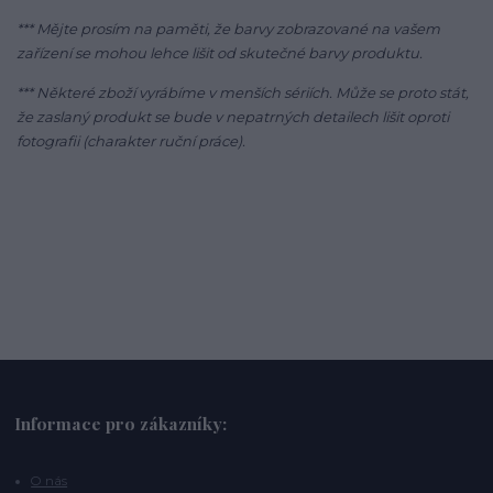
*** Mějte prosím na paměti, že barvy zobrazované na vašem
zařízení se mohou lehce lišit od skutečné barvy produktu.
*** Některé zboží vyrábíme v menších sériích. Může se proto stát,
že zaslaný produkt se bude v nepatrných detailech lišit oproti
fotografii (charakter ruční práce).
Informace pro zákazníky:
O nás