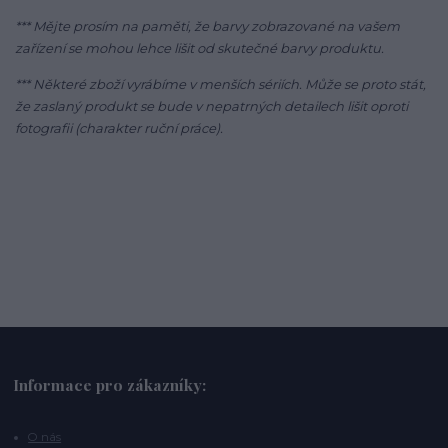
*** Mějte prosím na paměti, že barvy zobrazované na vašem
zařízení se mohou lehce lišit od skutečné barvy produktu.
*** Některé zboží vyrábíme v menších sériích. Může se proto stát,
že zaslaný produkt se bude v nepatrných detailech lišit oproti
fotografii (charakter ruční práce).
Informace pro zákazníky:
O nás