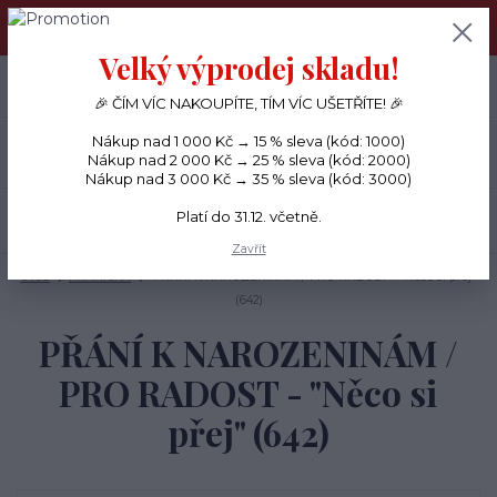
PŘÁNÍČKA a PAPÍROVÉ DÁRKY odesílám každý den, KREATIVNÍ
MATERIÁL pouze v pondělí ráno.
Velký výprodej skladu!
+420 734 380 930
0
ks
CZK
0 Kč
(Po-Ne, 8-20 hod.)
🎉 ČÍM VÍC NAKOUPÍTE, TÍM VÍC UŠETŘÍTE! 🎉
Nákup nad 1 000 Kč → 15 % sleva (kód: 1000)
Menu
Nákup nad 2 000 Kč → 25 % sleva (kód: 2000)
Nákup nad 3 000 Kč → 35 % sleva (kód: 3000)
Platí do 31.12. včetně.
Hledat
Zavřít
Úvod
PŘÁNÍČKA
PŘÁNÍ K NAROZENINÁM / PRO RADOST - "Něco si přej"
(642)
PŘÁNÍ K NAROZENINÁM /
PRO RADOST - "Něco si
přej" (642)