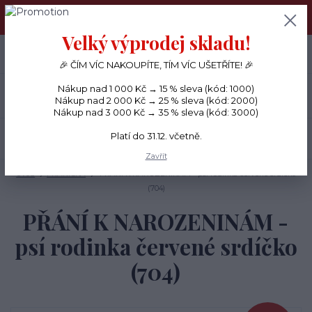
PŘÁNÍČKA a PAPÍROVÉ DÁRKY odesílám každý den, KREATIVNÍ
MATERIÁL pouze v pondělí ráno.
Velký výprodej skladu!
+420 734 380 930
0
ks
CZK
0 Kč
(Po-Ne, 8-20 hod.)
🎉 ČÍM VÍC NAKOUPÍTE, TÍM VÍC UŠETŘÍTE! 🎉
Nákup nad 1 000 Kč → 15 % sleva (kód: 1000)
Menu
Nákup nad 2 000 Kč → 25 % sleva (kód: 2000)
Nákup nad 3 000 Kč → 35 % sleva (kód: 3000)
Platí do 31.12. včetně.
Hledat
Zavřít
Úvod
PŘÁNÍČKA
PŘÁNÍ K NAROZENINÁM - psí rodinka červené srdíčko
(704)
PŘÁNÍ K NAROZENINÁM -
psí rodinka červené srdíčko
(704)