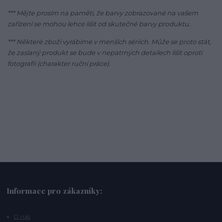
*** Mějte prosím na paměti, že barvy zobrazované na vašem
zařízení se mohou lehce lišit od skutečné barvy produktu.
*** Některé zboží vyrábíme v menších sériích. Může se proto stát,
že zaslaný produkt se bude v nepatrných detailech lišit oproti
fotografii (charakter ruční práce).
Informace pro zákazníky:
O nás