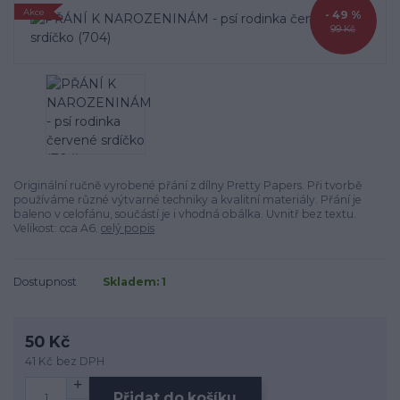
Akce
- 49 %
99 Kč
Originální ručně vyrobené přání z dílny Pretty Papers. Při tvorbě
používáme různé výtvarné techniky a kvalitní materiály. Přání je
baleno v celofánu, součástí je i vhodná obálka. Uvnitř bez textu.
Velikost: cca A6.
celý popis
Dostupnost
Skladem: 1
50 Kč
41 Kč
bez DPH
Přidat do košíku