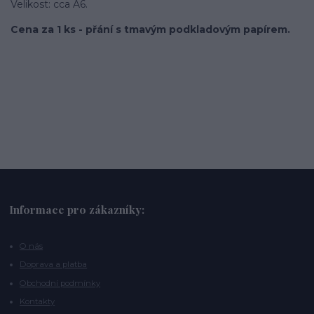
Velikost: cca A6.
Cena za 1 ks - přání s tmavým podkladovým papírem.
Informace pro zákazníky:
O nás
Doprava a platba
Obchodní podmínky
Kontakty