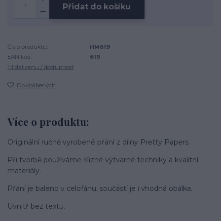
Přidat do košíku
Číslo produktu:
HM619
EAN kód:
619
Hlídat cenu / dostupnost
Do oblíbených
Více o produktu:
Originální ručně vyrobené přání z dílny Pretty Papers.
Při tvorbě používáme různé výtvarné techniky a kvalitní
materiály.
Přání je baleno v celofánu, součástí je i vhodná obálka.
Uvnitř bez textu.