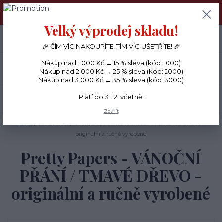
PŘÁNÍČKA a PAPÍROVÉ DÁRKY odesílám každý den, KREATIVNÍ
MATERIÁL pouze v pondělí ráno.
Velký výprodej skladu!
+420 734 380 930
0
ks
CZK
0 Kč
(Po-Ne, 8-20 hod.)
🎉 ČÍM VÍC NAKOUPÍTE, TÍM VÍC UŠETŘÍTE! 🎉
Nákup nad 1 000 Kč → 15 % sleva (kód: 1000)
Menu
Nákup nad 2 000 Kč → 25 % sleva (kód: 2000)
Nákup nad 3 000 Kč → 35 % sleva (kód: 3000)
Platí do 31.12. včetně.
Hledat
Zavřít
Úvod
PŘÁNÍČKA
Pretty Papers - VÁNOČNÍ PŘÁNÍ / TMAVÉ DŘEVO -
originální a ručně vyrobené
Pretty Papers - VÁNOČNÍ
PŘÁNÍ / TMAVÉ DŘEVO -
originální a ručně vyrobené