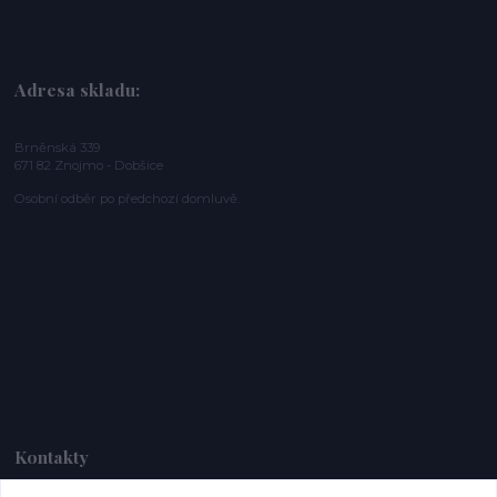
Adresa skladu:
Brněnská 339
671 82 Znojmo - Dobšice
Osobní odběr po předchozí domluvě.
Kontakty