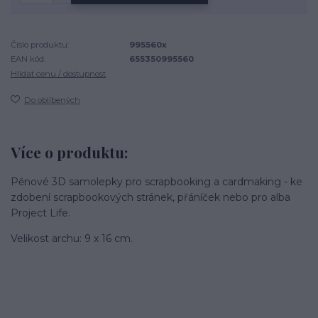
Číslo produktu:
995560x
EAN kód:
655350995560
Hlídat cenu / dostupnost
Do oblíbených
Více o produktu:
Pěnové 3D samolepky pro scrapbooking a cardmaking - ke
zdobení scrapbookových stránek, přáníček nebo pro alba
Project Life.
Velikost archu: 9 x 16 cm.