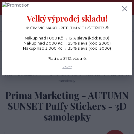
PŘÁNÍČKA a PAPÍROVÉ DÁRKY odesílám každý den, KREATIVNÍ
MATERIÁL pouze v pondělí ráno.
Velký výprodej skladu!
+420 734 380 930
0
ks
CZK
0 Kč
(Po-Ne, 8-20 hod.)
🎉 ČÍM VÍC NAKOUPÍTE, TÍM VÍC UŠETŘÍTE! 🎉
Nákup nad 1 000 Kč → 15 % sleva (kód: 1000)
Menu
Nákup nad 2 000 Kč → 25 % sleva (kód: 2000)
Nákup nad 3 000 Kč → 35 % sleva (kód: 3000)
Platí do 31.12. včetně.
Hledat
Zavřít
Úvod
SAMOLEPKY
Prima Marketing - AUTUMN SUNSET Puffy Stickers - 3D
samolepky
Prima Marketing - AUTUMN
SUNSET Puffy Stickers - 3D
samolepky