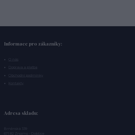
Informace pro zákazníky:
O nás
Doprava a platba
Obchodní podmínky
Kontakty
Adresa skladu:
Brněnská 339
671 82 Znojmo - Dobšice