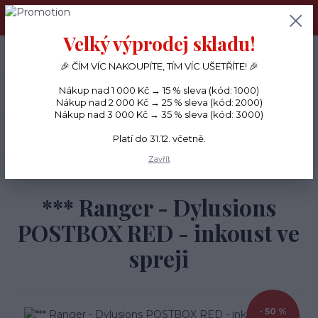
PŘÁNÍČKA a PAPÍROVÉ DÁRKY odesílám každý den, KREATIVNÍ
MATERIÁL pouze v pondělí ráno.
Velký výprodej skladu!
+420 734 380 930
0
ks
CZK
0 Kč
(Po-Ne, 8-20 hod.)
🎉 ČÍM VÍC NAKOUPÍTE, TÍM VÍC UŠETŘÍTE! 🎉
Nákup nad 1 000 Kč → 15 % sleva (kód: 1000)
Menu
Nákup nad 2 000 Kč → 25 % sleva (kód: 2000)
Nákup nad 3 000 Kč → 35 % sleva (kód: 3000)
Hledat
Platí do 31.12. včetně.
Zavřít
Úvod
BARVY
*** Ranger - Dylusions POSTBOX RED - inkoust ve spreji
*** Ranger - Dylusions
POSTBOX RED - inkoust ve
spreji
- 50 %