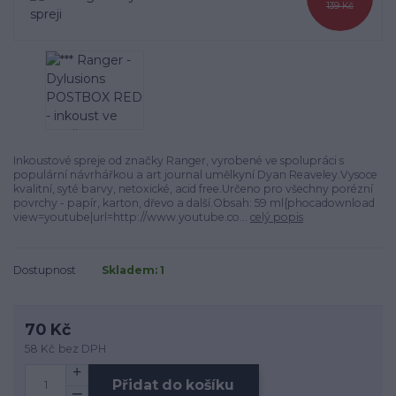
139 Kč
Inkoustové spreje od značky Ranger, vyrobené ve spolupráci s
populární návrhářkou a art journal umělkyní Dyan Reaveley.Vysoce
kvalitní, syté barvy, netoxické, acid free.Určeno pro všechny porézní
povrchy - papír, karton, dřevo a další.Obsah: 59 ml{phocadownload
view=youtube|url=http://www.youtube.co...
celý popis
Dostupnost
Skladem: 1
70 Kč
58 Kč
bez DPH
Přidat do košíku