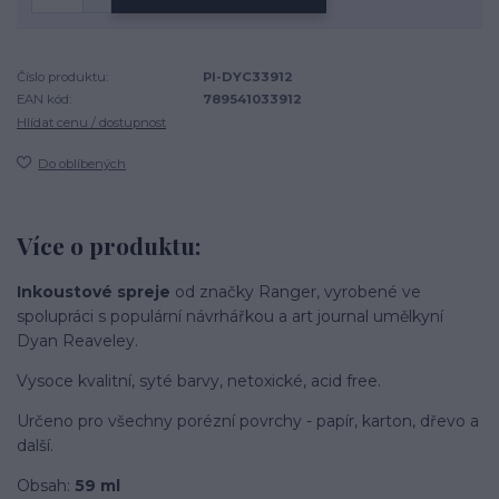
Číslo produktu:
PI-DYC33912
EAN kód:
789541033912
Hlídat cenu / dostupnost
Do oblíbených
Více o produktu:
Inkoustové spreje
od značky Ranger, vyrobené ve
spolupráci s populární návrhářkou a art journal umělkyní
Dyan Reaveley.
Vysoce kvalitní, syté barvy, netoxické, acid free.
Určeno pro všechny porézní povrchy - papír, karton, dřevo a
další.
Obsah:
59 ml