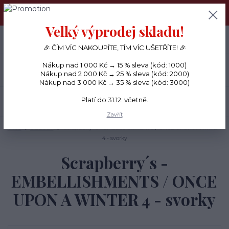
PŘÁNÍČKA a PAPÍROVÉ DÁRKY odesílám každý den, KREATIVNÍ
MATERIÁL pouze v pondělí ráno.
Velký výprodej skladu!
+420 734 380 930
0
ks
CZK
0 Kč
(Po-Ne, 8-20 hod.)
🎉 ČÍM VÍC NAKOUPÍTE, TÍM VÍC UŠETŘÍTE! 🎉
Nákup nad 1 000 Kč → 15 % sleva (kód: 1000)
Menu
Nákup nad 2 000 Kč → 25 % sleva (kód: 2000)
Nákup nad 3 000 Kč → 35 % sleva (kód: 3000)
Platí do 31.12. včetně.
Hledat
Zavřít
Úvod
OZDOBY
Scrapberry´s - EMBELLISHMENTS / ONCE UPON A WINTER
4 - svorky
Scrapberry´s -
EMBELLISHMENTS / ONCE
UPON A WINTER 4 - svorky