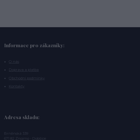
Informace pro zákazníky:
O nás
Doprava a platba
Obchodní podmínky
Kontakty
Adresa skladu:
Brněnská 339
671 82 Znojmo - Dobšice