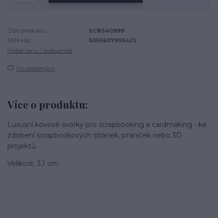
Číslo produktu:
SCB340999
EAN kód:
5055607955425
Hlídat cenu / dostupnost
Do oblíbených
Více o produktu:
Luxusní kovové svorky pro scrapbooking a cardmaking - ke
zdobení scrapbookových stránek, přáníček nebo 3D
projektů.
Velikost: 3,1 cm