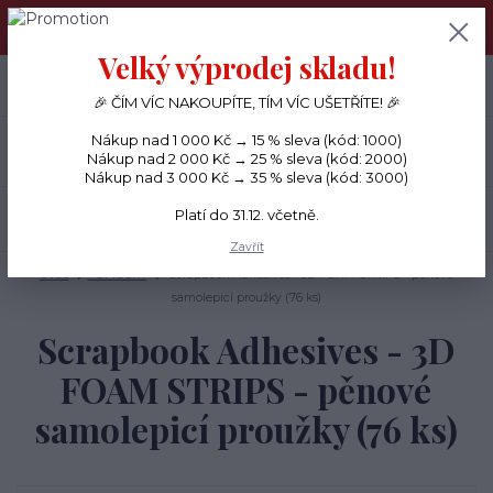
PŘÁNÍČKA a PAPÍROVÉ DÁRKY odesílám každý den, KREATIVNÍ
MATERIÁL pouze v pondělí ráno.
Velký výprodej skladu!
+420 734 380 930
0
ks
CZK
0 Kč
(Po-Ne, 8-20 hod.)
🎉 ČÍM VÍC NAKOUPÍTE, TÍM VÍC UŠETŘÍTE! 🎉
Nákup nad 1 000 Kč → 15 % sleva (kód: 1000)
Menu
Nákup nad 2 000 Kč → 25 % sleva (kód: 2000)
Nákup nad 3 000 Kč → 35 % sleva (kód: 3000)
Platí do 31.12. včetně.
Hledat
Zavřít
Úvod
POMŮCKY
Scrapbook Adhesives - 3D FOAM STRIPS - pěnové
samolepicí proužky (76 ks)
Scrapbook Adhesives - 3D
FOAM STRIPS - pěnové
samolepicí proužky (76 ks)