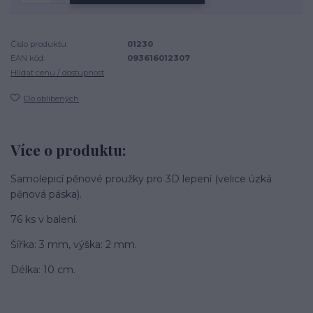
Číslo produktu:
01230
EAN kód:
093616012307
Hlídat cenu / dostupnost
Do oblíbených
Více o produktu:
Samolepicí pěnové proužky pro 3D lepení (velice úzká
pěnová páska).
76 ks v balení.
Šířka: 3 mm, výška: 2 mm.
Délka: 10 cm.