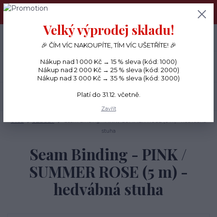
PŘÁNÍČKA a PAPÍROVÉ DÁRKY odesílám každý den, KREATIVNÍ
MATERIÁL pouze v pondělí ráno.
Velký výprodej skladu!
+420 734 380 930
0
ks
CZK
0 Kč
(Po-Ne, 8-20 hod.)
🎉 ČÍM VÍC NAKOUPÍTE, TÍM VÍC UŠETŘÍTE! 🎉
Nákup nad 1 000 Kč → 15 % sleva (kód: 1000)
Menu
Nákup nad 2 000 Kč → 25 % sleva (kód: 2000)
Nákup nad 3 000 Kč → 35 % sleva (kód: 3000)
Platí do 31.12. včetně.
Hledat
Zavřít
Úvod
OZDOBY
Seam Binding - PINK / SUMMER ROSE (5 m) - hedvábná
stuha
Seam Binding - PINK /
SUMMER ROSE (5 m) -
hedvábná stuha