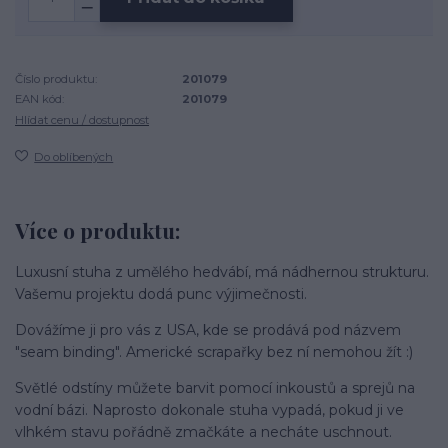
Číslo produktu:
201079
EAN kód:
201079
Hlídat cenu / dostupnost
Do oblíbených
Více o produktu:
Luxusní stuha z umělého hedvábí, má nádhernou strukturu.
Vašemu projektu dodá punc výjimečnosti.
Dovážíme ji pro vás z USA, kde se prodává pod názvem
"seam binding". Americké scrapařky bez ní nemohou žít :)
Světlé odstíny můžete barvit pomocí inkoustů a sprejů na
vodní bázi. Naprosto dokonale stuha vypadá, pokud ji ve
vlhkém stavu pořádně zmačkáte a necháte uschnout.