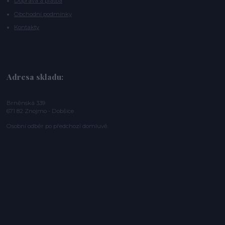
Doprava a platba
Obchodní podmínky
Kontakty
Adresa skladu:
Brněnská 339
671 82 Znojmo - Dobšice
Osobní odběr po předchozí domluvě.