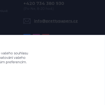
+420 734 380 930
(Po-Ne, 8-20 hod.)
mluvě.
info@prettypapers.cz
 vašeho souhlasu
amatování vašeho
ašim preferencím.