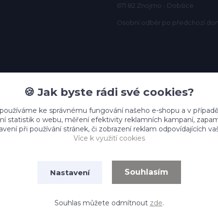
671 82 Znojmo - Dobšice
Osobní odběr po předchozí do
🍪 Jak byste rádi své cookies?
 používáme ke správnému fungování našeho e-shopu a v případě
ní statistik o webu, měření efektivity reklamních kampaní, zap
vení při používání stránek, či zobrazení reklam odpovídajících v
Více k využití cookies
Souhlasím
Nastavení
Vytvořeno na
Eshop-rychle.cz
Souhlas můžete odmítnout
zde
.