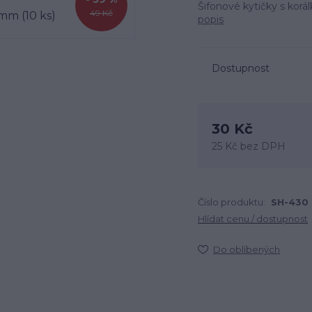
Šifonové kytičky s korá
49 Kč
popis
Dostupnost
30 Kč
25 Kč
bez DPH
Číslo produktu:
SH-430
Hlídat cenu / dostupnost
Do oblíbených