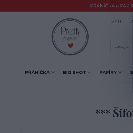
PŘÁNÍČKA a PAPÍR
O nás
V
PŘÁNÍČKA
BIG SHOT
PAPÍRY
*** Šif