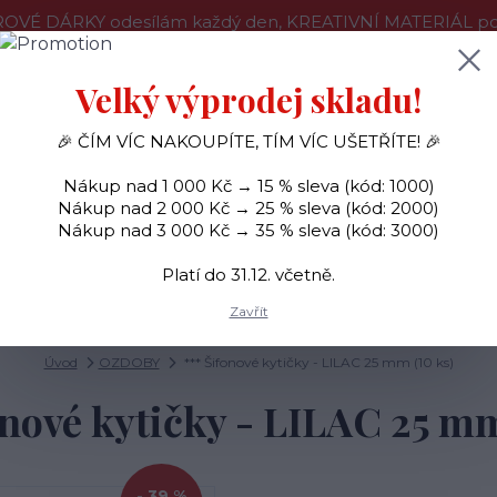
OVÉ DÁRKY odesílám každý den, KREATIVNÍ MATERIÁL pouz
še o nákupu
Kontakty
Doprava a platba
Velký výprodej skladu!
🎉 ČÍM VÍC NAKOUPÍTE, TÍM VÍC UŠETŘÍTE! 🎉
Hledat
Nákup nad 1 000 Kč → 15 % sleva (kód: 1000)
Nákup nad 2 000 Kč → 25 % sleva (kód: 2000)
Nákup nad 3 000 Kč → 35 % sleva (kód: 3000)
SAMOLEPKY
OZDOBY
RAZÍTKA
BARVY
Platí do 31.12. včetně.
Zavřít
Úvod
OZDOBY
*** Šifonové kytičky - LILAC 25 mm (10 ks)
onové kytičky - LILAC 25 mm
- 39 %