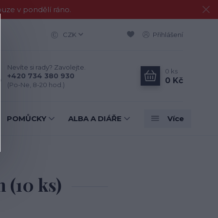
e v pondělí ráno.
CZK
Přihlášení
Nevíte si rady? Zavolejte.
0
ks
+420 734 380 930
0 Kč
(Po-Ne, 8-20 hod.)
POMŮCKY
ALBA A DIÁŘE
Více
 (10 ks)