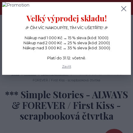
PŘÁNÍČKA a PAPÍROVÉ DÁRKY odesílám každý den, KREATIVNÍ
MATERIÁL pouze v pondělí ráno.
Velký výprodej skladu!
+420 734 380 930
0
ks
CZK
0 Kč
(Po-Ne, 8-20 hod.)
🎉 ČÍM VÍC NAKOUPÍTE, TÍM VÍC UŠETŘÍTE! 🎉
Nákup nad 1 000 Kč → 15 % sleva (kód: 1000)
Menu
Nákup nad 2 000 Kč → 25 % sleva (kód: 2000)
Nákup nad 3 000 Kč → 35 % sleva (kód: 3000)
Platí do 31.12. včetně.
Hledat
Zavřít
Úvod
PAPÍRY
Papíry s potiskem
*** Simple Stories - ALWAYS &
FOREVER / First Kiss - scrapbooková čtvrtka
*** Simple Stories - ALWAYS
& FOREVER / First Kiss -
scrapbooková čtvrtka