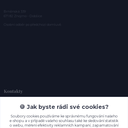
Brněnská 339
671 82 Znojmo - Dobšice
Osobní odběr po předchozí domluvě.
Kontakty
🍪 Jak byste rádi své cookies?
Dagmar Handlová
+420 734 380 930
Soubory cookies používáme ke správnému fungování našeho
(Po-Ne, 8-20 hod.)
e-shopu a v případě vašeho souhlasu také ke sledování statistik
o webu, měření efektivity reklamních kampaní, zapamatování