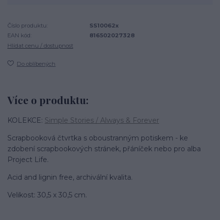
Číslo produktu:
SS10062x
EAN kód:
816502027328
Hlídat cenu / dostupnost
Do oblíbených
Více o produktu:
KOLEKCE:
Simple Stories / Always & Forever
Scrapbooková čtvrtka s oboustranným potiskem - ke
zdobení scrapbookových stránek, přáníček nebo pro alba
Project Life.
Acid and lignin free, archivální kvalita.
Velikost: 30,5 x 30,5 cm.