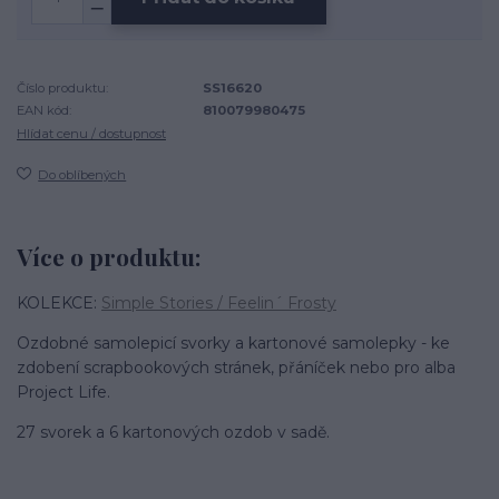
Číslo produktu:
SS16620
EAN kód:
810079980475
Hlídat cenu / dostupnost
Do oblíbených
Více o produktu:
KOLEKCE:
Simple Stories / Feelin´ Frosty
Ozdobné samolepicí svorky a kartonové samolepky - ke
zdobení scrapbookových stránek, přáníček nebo pro alba
Project Life.
27 svorek a 6 kartonových ozdob v sadě.