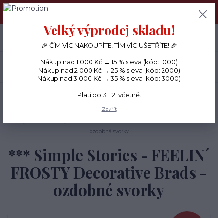
PŘÁNÍČKA a PAPÍROVÉ DÁRKY odesílám každý den, KREATIVNÍ
MATERIÁL pouze v pondělí ráno.
Velký výprodej skladu!
+420 734 380 930
0
ks
CZK
0 Kč
(Po-Ne, 8-20 hod.)
🎉 ČÍM VÍC NAKOUPÍTE, TÍM VÍC UŠETŘÍTE! 🎉
Nákup nad 1 000 Kč → 15 % sleva (kód: 1000)
Menu
Nákup nad 2 000 Kč → 25 % sleva (kód: 2000)
Nákup nad 3 000 Kč → 35 % sleva (kód: 3000)
Platí do 31.12. včetně.
Hledat
Zavřít
Úvod
SAMOLEPKY
*** Simple Stories - FEELIN´ FROSTY Decorative Brads -
ozdobné svorky
*** Simple Stories - FEELIN´
FROSTY Decorative Brads -
ozdobné svorky