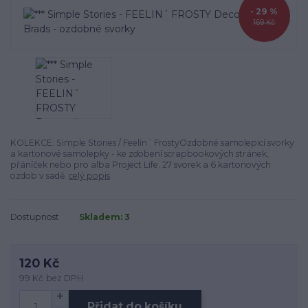
- 29 %
169 Kč
KOLEKCE: Simple Stories / Feelin´ FrostyOzdobné samolepicí svorky
a kartonové samolepky - ke zdobení scrapbookových stránek,
přáníček nebo pro alba Project Life. 27 svorek a 6 kartonových
ozdob v sadě.
celý popis
Dostupnost
Skladem: 3
120 Kč
99 Kč
bez DPH
Přidat do košíku