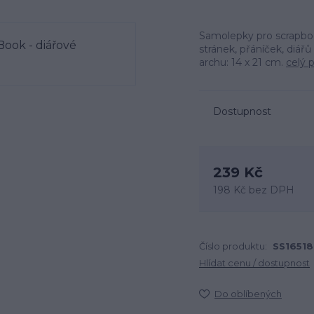
Samolepky pro scrapbo
stránek, přáníček, diářů
archu: 14 x 21 cm.
celý 
Dostupnost
239 Kč
198 Kč
bez DPH
Číslo produktu:
SS16518
Hlídat cenu / dostupnost
Do oblíbených