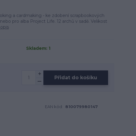
oking a cardmaking - ke zdobení scrapbookových
 nebo pro alba Project Life. 12 archů v sadě. Velikost
popis
Skladem: 1
Přidat do košíku
EAN kód:
810079980147