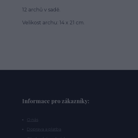
12 archů v sadě.
Velikost archu: 14 x 21 cm.
Informace pro zákazníky:
O nás
Doprava a platba