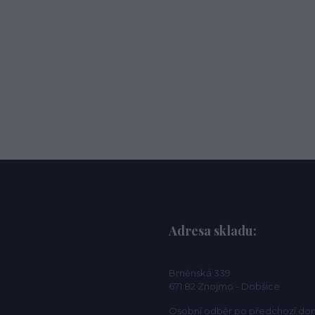
Adresa skladu:
Brněnská 339
671 82 Znojmo - Dobšice
Osobní odběr po předchozí do