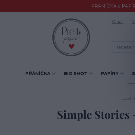
PŘÁNÍČKA a PAPÍR
O nás
V
PŘÁNÍČKA
BIG SHOT
PAPÍRY
Úvod
Simple Stories