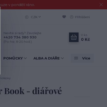
e v pondělí ráno.
CZK
Přihlášení
Nevíte si rady? Zavolejte.
0
ks
+420 734 380 930
0 Kč
(Po-Ne, 8-20 hod.)
POMŮCKY
ALBA A DIÁŘE
Více
amolepky
 Book - diářové