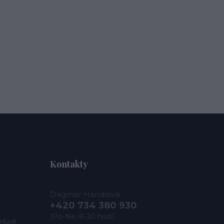
Kontakty
Dagmar Handlová
+420 734 380 930
(Po-Ne, 8-20 hod.)
mluvě.