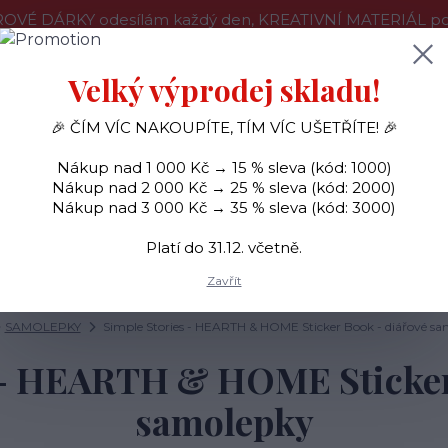
OVÉ DÁRKY odesílám každý den, KREATIVNÍ MATERIÁL pouz
še o nákupu
Kontakty
Doprava a platba
Velký výprodej skladu!
🎉 ČÍM VÍC NAKOUPÍTE, TÍM VÍC UŠETŘÍTE! 🎉
Hledat
Nákup nad 1 000 Kč → 15 % sleva (kód: 1000)
Nákup nad 2 000 Kč → 25 % sleva (kód: 2000)
Nákup nad 3 000 Kč → 35 % sleva (kód: 3000)
SAMOLEPKY
OZDOBY
RAZÍTKA
BARVY
Platí do 31.12. včetně.
Zavřít
SAMOLEPKY
Simple Stories - HEARTH & HOME Sticker Book - diářové s
 - HEARTH & HOME Sticker
samolepky