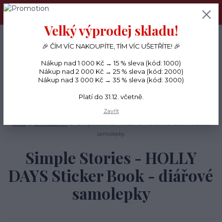
PŘÁNÍČKA a PAPÍROVÉ DÁRKY odesílám každý den, KREATIVNÍ
MATERIÁL pouze v pondělí ráno.
Velký výprodej skladu!
+420 734 380 930
0
ks
CZK
0 Kč
(Po-Ne, 8-20 hod.)
🎉 ČÍM VÍC NAKOUPÍTE, TÍM VÍC UŠETŘÍTE! 🎉
Nákup nad 1 000 Kč → 15 % sleva (kód: 1000)
Menu
Nákup nad 2 000 Kč → 25 % sleva (kód: 2000)
Nákup nad 3 000 Kč → 35 % sleva (kód: 3000)
Platí do 31.12. včetně.
Hledat
Zavřít
Úvod
SAMOLEPKY
Simple Stories - HOLLY DAYS Sticker Book - diářové
samolepky
Simple Stories - HOLLY
DAYS Sticker Book - diářové
samolepky