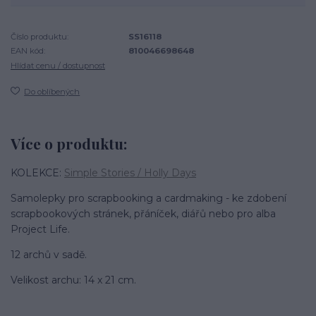
Číslo produktu:
SS16118
EAN kód:
810046698648
Hlídat cenu / dostupnost
Do oblíbených
Více o produktu:
KOLEKCE:
Simple Stories / Holly Days
Samolepky pro scrapbooking a cardmaking - ke zdobení
scrapbookových stránek, přáníček, diářů nebo pro alba
Project Life.
12 archů v sadě.
Velikost archu: 14 x 21 cm.