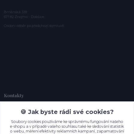
Brněnská 339
671 82 Znojmo - Dobšice
Osobní odběr po předchozí domluvě.
Kontakty
🍪 Jak byste rádi své cookies?
Dagmar Handlová
+420 734 380 930
Soubory cookies používáme ke správnému fungování našeho
(Po-Ne, 8-20 hod.)
e-shopu a v případě vašeho souhlasu také ke sledování statistik
o webu, měření efektivity reklamních kampaní, zapamatování